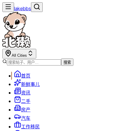
lakebbs
All Cities
搜索
首页
新鲜事儿
资讯
二手
房产
汽车
工作移民