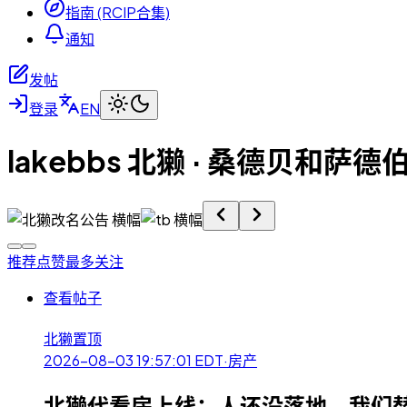
指南 (RCIP合集)
通知
发帖
登录
EN
lakebbs 北獭 · 桑德贝和萨
推荐
点赞最多
关注
查看帖子
北獭
置顶
2026-08-03 19:57:01
EDT
·
房产
北獭代看房上线：人还没落地，我们