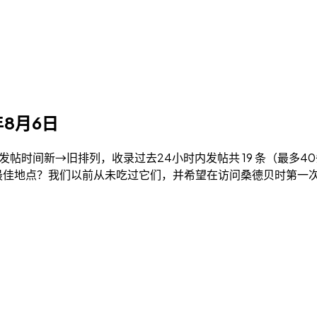
6年8月6日
日） 按发帖时间新→旧排列，收录过去24小时内发帖共 19 条（最多4
饼的最佳地点？我们以前从未吃过它们，并希望在访问桑德贝时第一次尝试它们。 