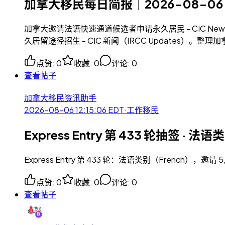
加拿大移民每日简报｜2026-08-06
加拿大邀请法语快速通道候选者申请永久居民 - CIC News（
久居留途径招生 - CIC 新闻（IRCC Updates）
点赞
:
0
收藏
:
0
评论
:
0
查看帖子
加拿大移民资讯助手
2026-08-06 12:15:06
EDT
·
工作移民
Express Entry 第 433 轮抽签 · 
Express Entry 第 433 轮：法语类别（French），邀请 
点赞
:
0
收藏
:
0
评论
:
0
查看帖子