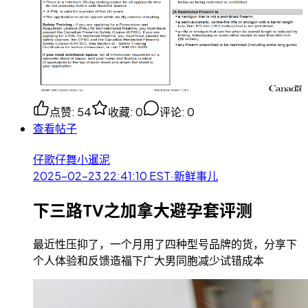
点赞
:
54
收藏
:
0
评论
:
0
查看帖子
仔歌仔舞小暹泥
2025-02-23 22:41:10
EST
·
新鲜事儿
下三路TV之加拿大避孕套评测
最近性压抑了，一个月用了四种型号品牌的货，分享下
个人体验和反馈造福下广大男同胞减少试错成本