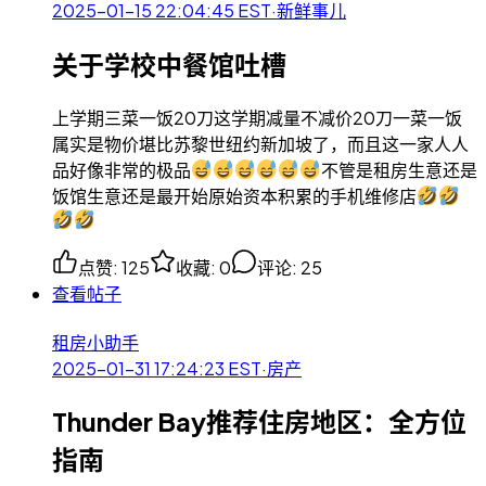
2025-01-15 22:04:45
EST
·
新鲜事儿
关于学校中餐馆吐槽
上学期三菜一饭20刀这学期减量不减价20刀一菜一饭
属实是物价堪比苏黎世纽约新加坡了，而且这一家人人
品好像非常的极品
不管是租房生意还是
饭馆生意还是最开始原始资本积累的手机维修店
点赞
:
125
收藏
:
0
评论
:
25
查看帖子
租房小助手
2025-01-31 17:24:23
EST
·
房产
Thunder Bay推荐住房地区：全方位
指南