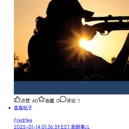
点赞
:
60
收藏
:
0
评论
:
1
查看帖子
Fredr1ke
2025-01-14 01:36:59
EST
·
新鲜事儿