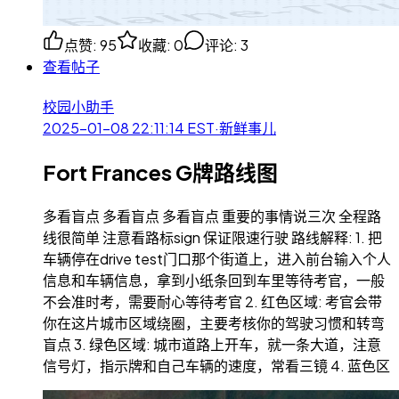
点赞
:
95
收藏
:
0
评论
:
3
查看帖子
校园小助手
2025-01-08 22:11:14
EST
·
新鲜事儿
Fort Frances G牌路线图
多看盲点 多看盲点 多看盲点 重要的事情说三次 全程路
线很简单 注意看路标sign 保证限速行驶 路线解释: 1. 把
车辆停在drive test门口那个街道上，进入前台输入个人
信息和车辆信息，拿到小纸条回到车里等待考官，一般
不会准时考，需要耐心等待考官 2. 红色区域: 考官会带
你在这片城市区域绕圈，主要考核你的驾驶习惯和转弯
盲点 3. 绿色区域: 城市道路上开车，就一条大道，注意
信号灯，指示牌和自己车辆的速度，常看三镜 4. 蓝色区