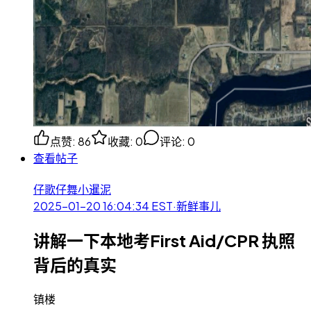
点赞
:
86
收藏
:
0
评论
:
0
查看帖子
仔歌仔舞小暹泥
2025-01-20 16:04:34
EST
·
新鲜事儿
讲解一下本地考First Aid/CPR 执照
背后的真实
镇楼