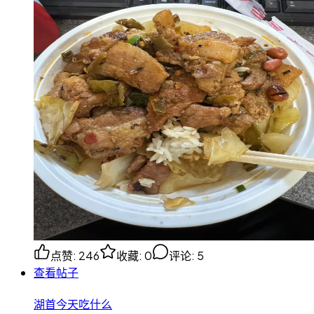
点赞
:
246
收藏
:
0
评论
:
5
查看帖子
湖首今天吃什么