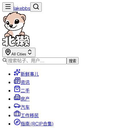
lakebbs
All Cities
搜索
新鲜事儿
资讯
二手
房产
汽车
工作移民
指南 (RCIP合集)