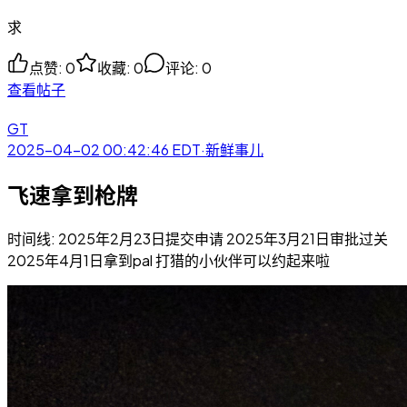
求
点赞
:
0
收藏
:
0
评论
:
0
查看帖子
GT
2025-04-02 00:42:46
EDT
·
新鲜事儿
飞速拿到枪牌
时间线: 2025年2月23日提交申请 2025年3月21日审批过关
2025年4月1日拿到pal 打猎的小伙伴可以约起来啦