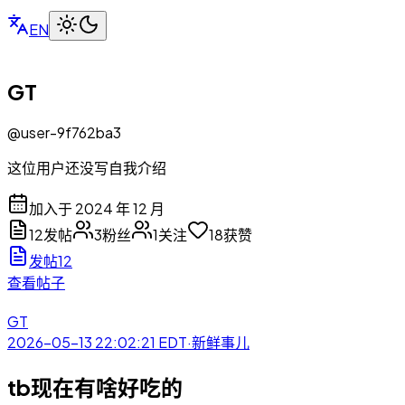
EN
GT
@
user-9f762ba3
这位用户还没写自我介绍
加入于 2024 年 12 月
12
发帖
3
粉丝
1
关注
18
获赞
发帖
12
查看帖子
GT
2026-05-13 22:02:21
EDT
·
新鲜事儿
tb现在有啥好吃的