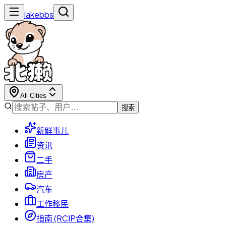
lakebbs
All Cities
搜索
新鲜事儿
资讯
二手
房产
汽车
工作移民
指南 (RCIP合集)