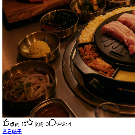
点赞
:
13
收藏
:
0
评论
:
4
查看帖子