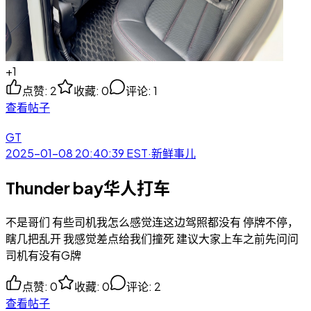
+
1
点赞
:
2
收藏
:
0
评论
:
1
查看帖子
GT
2025-01-08 20:40:39
EST
·
新鲜事儿
Thunder bay华人打车
不是哥们 有些司机我怎么感觉连这边驾照都没有 停牌不停，
瞎几把乱开 我感觉差点给我们撞死 建议大家上车之前先问问
司机有没有G牌
点赞
:
0
收藏
:
0
评论
:
2
查看帖子