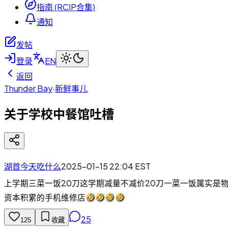
指南 (RCIP合集)
通知
发帖
登录
EN
返回
Thunder Bay
·
新鲜事儿
关于学校中餐馆吐槽
湖首今天吃什么
2025-01-15 22:04
EST
上学期三菜一饭20刀这学期减量不减价20刀一菜一饭属实是
资本积累的手机维修店
25
125
收藏