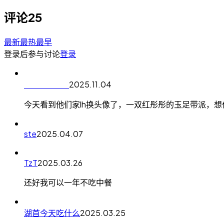
评论
25
最新
最热
最早
登录后参与讨论
登录
ㅤㅤㅤㅤㅤㅤ
2025.11.04
今天看到他们家lh换头像了，一双红彤彤的玉足带派，想住lh
ste
2025.04.07
TzT
2025.03.26
还好我可以一年不吃中餐
湖首今天吃什么
2025.03.25