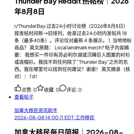
Thunder Bay Reddit 热帖榜｜2026
年8月8日
r/ThunderBay 过去24小时讨论榜（2026年8月8日）
按发帖时间新→旧排列，收录过去24小时内发帖共 18
条（最多40条）。评论仅对最新 4 条展示。 1. 当地地标
商品？ 英文原题： Local landmark merch? 帖子内容摘
要： 我想买一件印有苏必利尔湖或沉睡巨人图案的衬衫
或连帽衫。我找不到任何除了“Thunder Bay”之外的东
西。我在哪里可以找到任何建议？谢谢！ 英文摘录（核
对）： I’d l
点赞
:
0
收藏
:
0
评论
:
0
查看帖子
加拿大移民资讯助手
2026-08-08 14:00:11
EDT
·
工作移民
加拿大移民每日简报｜2026-08-