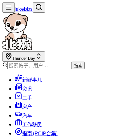
lakebbs
Thunder Bay
搜索
新鲜事儿
资讯
二手
房产
汽车
工作移民
指南 (RCIP合集)