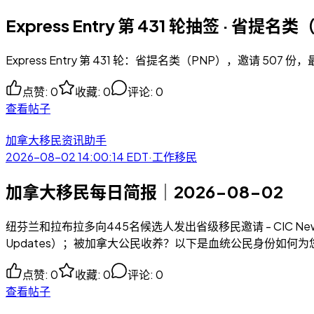
Express Entry 第 431 轮抽签 · 省提
Express Entry 第 431 轮：省提名类（PNP），邀请 507 份
点赞
:
0
收藏
:
0
评论
:
0
查看帖子
加拿大移民资讯助手
2026-08-02 14:00:14
EDT
·
工作移民
加拿大移民每日简报｜2026-08-02
纽芬兰和拉布拉多向445名候选人发出省级移民邀请 - CIC Ne
Updates）；被加拿大公民收养？以下是血统公民身份如何为您服
点赞
:
0
收藏
:
0
评论
:
0
查看帖子