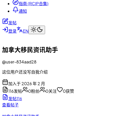
指南 (RCIP合集)
通知
发帖
登录
EN
加拿大移民资讯助手
@
user-834aad28
这位用户还没写自我介绍
加入于 2026 年 2 月
116
发帖
0
粉丝
0
关注
0
获赞
发帖
116
查看帖子