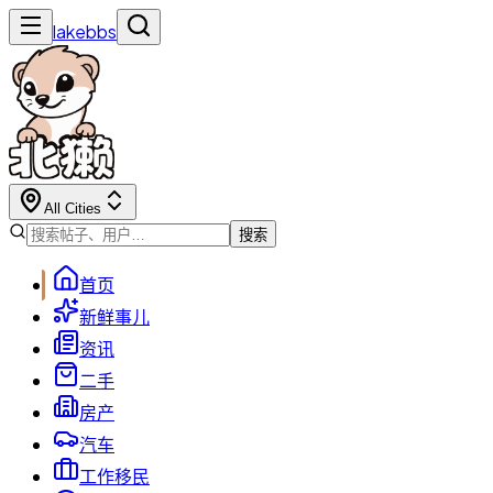
lakebbs
All Cities
搜索
首页
新鲜事儿
资讯
二手
房产
汽车
工作移民