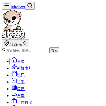
lakebbs
All Cities
搜索
首页
新鲜事儿
资讯
二手
房产
汽车
工作移民