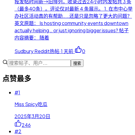
按发帖时间新→旧排列，收录过去24小时内发帖共 3 条
（最多40条）。评论仅对最新 4 条展示。 1. 在市中心举
办社区活动真的有帮助……还是只是忽略了更大的问题？
英文原题： Is hosting community events downtown
actually helping… or just ignoring bigger issues? 帖子
内容摘要： 随着
Sudbury Reddit热帖
·
1 天前
·
0
搜索
点赞最多
#
1
Miss Spicy吃瓜
2025年3月20日
246
#
2