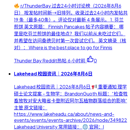
r/ThunderBay 过去24小时讨论榜（2026年8月6
日） 按发帖时间新→旧排列，收录过去24小时内发帖共
19 条（最多40条）。评论仅对最新 4 条展示。 1. 芬兰
煎饼 英文原题： Finnish Pancakes 帖子内容摘要： 哪
里是吃芬兰煎饼的最佳地点？我们以前从未吃过它们，
并希望在访问桑德贝时第一次尝试它们。 英文摘录（核
对）： Where is the best place to go for Finnis
Thunder Bay Reddit热帖
·
6 小时前
·
0
Lakehead 校园资讯｜2026年8月6日
Lakehead 校园资讯｜2026年8月6日
重要通知 理学
硕士论文提案 - 生物学：BrandonGuoth 标题：“检查牲
畜放牧对安大略省卡登附近阿尔瓦植物群落组合的影响”
主管 原文链接：
https://www.lakeheadu.ca/about/news-and-
events/events/events-archive/2026/node/349822
Lakehead University 常用链接：
官网：l