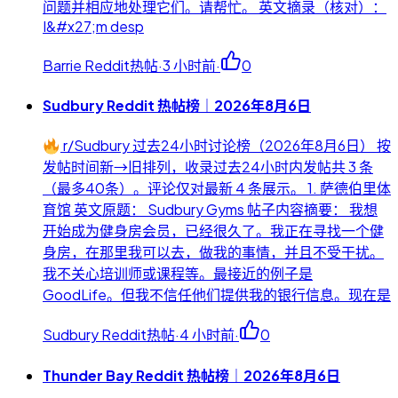
问题并相应地处理它们。请帮忙。 英文摘录（核对）：
I&#x27;m desp
Barrie Reddit热帖
·
3 小时前
·
0
Sudbury Reddit 热帖榜｜2026年8月6日
r/Sudbury 过去24小时讨论榜（2026年8月6日） 按
发帖时间新→旧排列，收录过去24小时内发帖共 3 条
（最多40条）。评论仅对最新 4 条展示。 1. 萨德伯里体
育馆 英文原题： Sudbury Gyms 帖子内容摘要： 我想
开始成为健身房会员，已经很久了。我正在寻找一个健
身房，在那里我可以去，做我的事情，并且不受干扰。
我不关心培训师或课程等。最接近的例子是
GoodLife。但我不信任他们提供我的银行信息。现在是
Sudbury Reddit热帖
·
4 小时前
·
0
Thunder Bay Reddit 热帖榜｜2026年8月6日