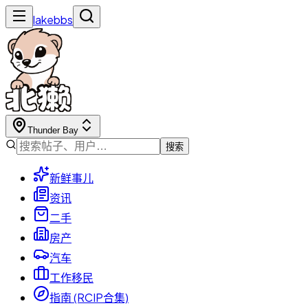
lakebbs
Thunder Bay
搜索
新鲜事儿
资讯
二手
房产
汽车
工作移民
指南 (RCIP合集)