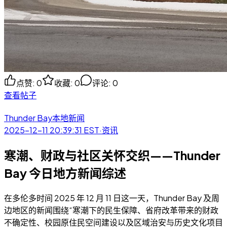
点赞
:
0
收藏
:
0
评论
:
0
查看帖子
Thunder Bay本地新闻
2025-12-11 20:39:31
EST
·
资讯
寒潮、财政与社区关怀交织——Thunder
Bay 今日地方新闻综述
在多伦多时间 2025 年 12 月 11 日这一天，Thunder Bay 及周
边地区的新闻围绕“寒潮下的民生保障、省府改革带来的财政
不确定性、校园原住民空间建设以及区域治安与历史文化项目