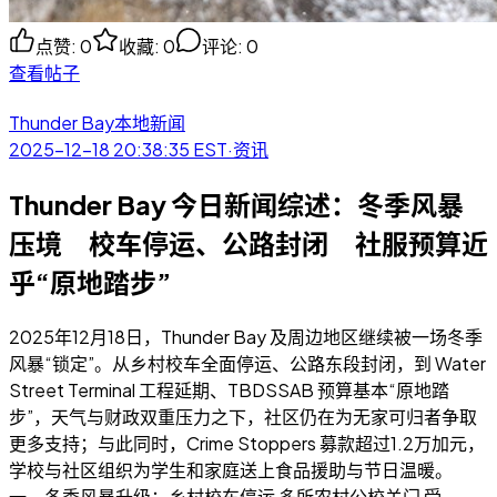
点赞
:
0
收藏
:
0
评论
:
0
查看帖子
Thunder Bay本地新闻
2025-12-18 20:38:35
EST
·
资讯
Thunder Bay 今日新闻综述：冬季风暴
压境 校车停运、公路封闭 社服预算近
乎“原地踏步”
2025年12月18日，Thunder Bay 及周边地区继续被一场冬季
风暴“锁定”。从乡村校车全面停运、公路东段封闭，到 Water
Street Terminal 工程延期、TBDSSAB 预算基本“原地踏
步”，天气与财政双重压力之下，社区仍在为无家可归者争取
更多支持；与此同时，Crime Stoppers 募款超过1.2万加元，
学校与社区组织为学生和家庭送上食品援助与节日温暖。
一、冬季风暴升级：乡村校车停运 多所农村公校关门 受