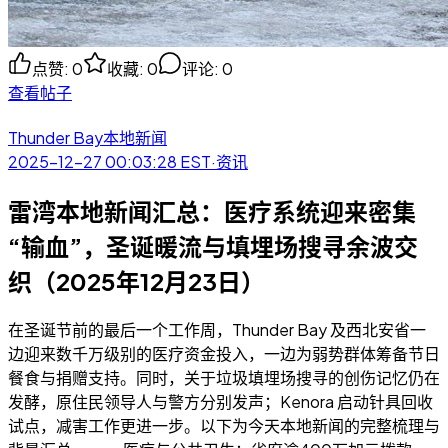
点赞
:
0
收藏
:
0
评论
:
0
查看帖子
Thunder Bay本地新闻
2025-12-27 00:03:28
EST
·
资讯
雷湾本地新闻汇总：医疗系统迎来密集
“输血”，圣诞暖流与填埋场搜寻余波交
织（2025年12月23日）
在圣诞节前的最后一个工作周，Thunder Bay 及西北安省一
边迎来数千万级别的医疗资金投入，一边为弱势群体筹备节日
餐食与捐赠支持。同时，关于垃圾填埋场搜寻的创伤记忆仍在
发酵，原住民领导人与警方分别发声；Kenora 启动针具回收
试点，减害工作更进一步。以下为今天本地新闻的完整梳理与