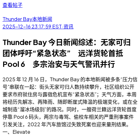
查看帖子
Thunder Bay本地新闻
2025-12-16 23:17:59
EST
·
资讯
Thunder Bay 今日新闻综述：无家可归
团体呼吁“紧急状态” 远洋货轮首抵
Pool 6 多宗治安与天气警讯并行
2025 年 12 月 16 日，Thunder Bay 的本地新闻被多条“压力信
号”串联在一起：街头无家可归人数持续攀升，社区组织公开
要求市府就住房与露宿危机宣布“紧急状态”；天气方面，本周
将经历先解冻、再降雨、随即断崖式降温的极端变化，或在全
城制造“溜冰场级别”的路况。同时，一艘荷兰籍远洋货轮首度
停靠 Pool 6 码头，两宗与毒驾、偷校车相关的严重刑事案件
引发关注，2022 年汽车旅馆过失致死案也迎来量刑结果。
一、Elevate