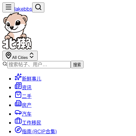
lakebbs
All Cities
搜索
新鲜事儿
资讯
二手
房产
汽车
工作移民
指南 (RCIP合集)