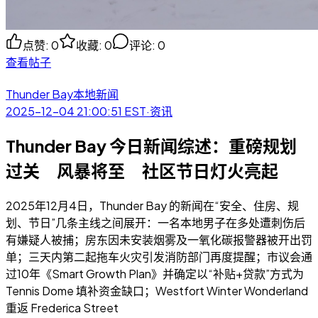
点赞
:
0
收藏
:
0
评论
:
0
查看帖子
Thunder Bay本地新闻
2025-12-04 21:00:51
EST
·
资讯
Thunder Bay 今日新闻综述：重磅规划
过关 风暴将至 社区节日灯火亮起
2025年12月4日，Thunder Bay 的新闻在“安全、住房、规
划、节日”几条主线之间展开：一名本地男子在多处遭刺伤后
有嫌疑人被捕；房东因未安装烟雾及一氧化碳报警器被开出罚
单；三天内第二起拖车火灾引发消防部门再度提醒；市议会通
过10年《Smart Growth Plan》并确定以“补贴+贷款”方式为
Tennis Dome 填补资金缺口；Westfort Winter Wonderland
重返 Frederica Street