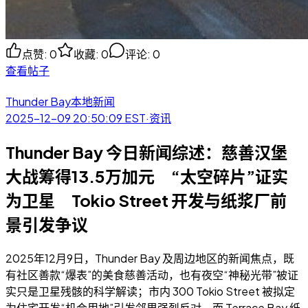
点赞
:
0
收藏
:
0
评论
:
0
查看帖子
Thunder Bay本地新闻
2025-12-09 20:50:09
EST
·
资讯
Thunder Bay 今日新闻综述：慈善汉堡
大战筹得13.5万加元 “太空碎片”证实
为卫星 Tokio Street 开发与纸浆厂前
景引发争议
2025年12月9日，Thunder Bay 及周边地区的新闻焦点，既
有社区善款“爆表”的美食慈善活动，也有夜空“神秘光带”被证
实只是卫星残骸的科学解读；市内 300 Tokio Street 被拟定
为住宅开发“机会用地”引发邻里强烈反对，而 Terrace Bay 纸