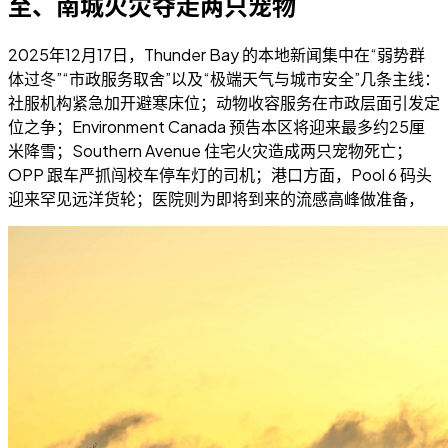
至、南城火灾夺走两只宠物
2025年12月17日，Thunder Bay 的本地新闻集中在“弱势群
体过冬”“市政服务取舍”以及“极端天气与城市安全”几条主线：
社服机构紧急加开避寒床位；动物收容服务在市政层面引发定
位之争；Environment Canada 预告本区将迎来最多约25厘
米降雪；Southern Avenue 住宅火灾造成两只宠物死亡；
OPP 跟车严抓闯校车停车灯的司机；港口方面，Pool 6 码头
迎来罕见远洋货轮；医院则为即将到来的流感高峰做准备，