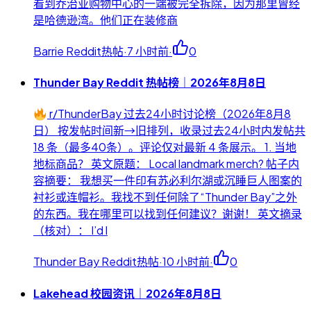
看到乔治亚购物中心的一端被完全拆除，因为那里曾经
是哈德逊湾。他们正在装修商
Barrie Reddit热帖
·
7 小时前
·
0
Thunder Bay Reddit 热帖榜｜2026年8月8日
r/ThunderBay 过去24小时讨论榜（2026年8月8
日） 按发帖时间新→旧排列，收录过去24小时内发帖共
18 条（最多40条）。评论仅对最新 4 条展示。 1. 当地
地标商品？ 英文原题： Local landmark merch? 帖子内
容摘要： 我想买一件印有苏必利尔湖或沉睡巨人图案的
衬衫或连帽衫。我找不到任何除了“Thunder Bay”之外
的东西。我在哪里可以找到任何建议？谢谢！ 英文摘录
（核对）： I’d l
Thunder Bay Reddit热帖
·
10 小时前
·
0
Lakehead 校园资讯｜2026年8月8日