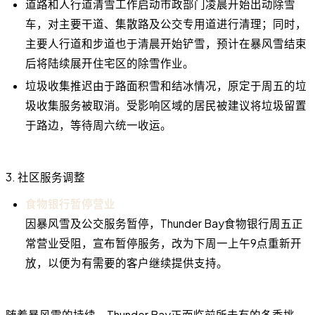
道路和人行道清雪工作启动市政部门凌晨开始出动除雪
车，对主要干道、集散路及公交专用道进行清理；同时，
主要人行道和步道也于清晨开始铲雪，预计在暴风雪结束
后将陆续展开住宅区的除雪作业。
垃圾收集推迟由于路面积雪和结冰情况，原定于周五的垃
圾收集服务被取消。受影响区域的居民被建议将垃圾留置
于路边，等待周六统一收运。
3. 社区服务调整
食物银行暂停营业
因暴风雪及公交服务暂停，Thunder Bay食物银行周五正
常营业受阻，宣布暂停服务，改为下周一上午9点重新开
放，以便为有需要的客户继续提供支持。
随着暴风雪的持续，Thunder Bay正面临前所未有的冬季挑