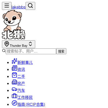
lakebbs
Thunder Bay
搜索
新鲜事儿
资讯
二手
房产
汽车
工作移民
指南 (RCIP合集)