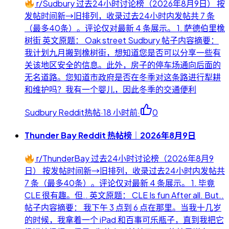
r/Sudbury 过去24小时讨论榜（2026年8月9日） 按
发帖时间新→旧排列，收录过去24小时内发帖共 7 条
（最多40条）。评论仅对最新 4 条展示。 1. 萨德伯里橡
树街 英文原题： Oak street Sudbury 帖子内容摘要：
我计划九月搬到橡树街，想知道您是否可以分享一些有
关该地区安全的信息。此外，房子的停车场通向后面的
无名道路。您知道市政府是否在冬季对这条路进行犁耕
和维护吗？我有一个婴儿，因此冬季的交通便利
Sudbury Reddit热帖
·
18 小时前
·
0
Thunder Bay Reddit 热帖榜｜2026年8月9日
r/ThunderBay 过去24小时讨论榜（2026年8月9
日） 按发帖时间新→旧排列，收录过去24小时内发帖共
7 条（最多40条）。评论仅对最新 4 条展示。 1. 毕竟
CLE 很有趣。但.. 英文原题： CLE Is fun After all. But..
帖子内容摘要： 我下午 3 点到 6 点在那里。当我十几岁
的时候，我拿着一个 iPad 和百事可乐瓶子，直到我把它