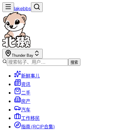
lakebbs
Thunder Bay
搜索
新鲜事儿
资讯
二手
房产
汽车
工作移民
指南 (RCIP合集)