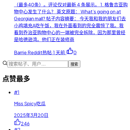
（最多40条）。评论仅对最新 4 条展示。 1. 格鲁吉亚购
物中心发生了什么？ 英文原题： What’s going on at
Georgian mall? 帖子内容摘要： 今天我和我的朋友们去
小鸡填充A吃午饭，我在外面看到的完全震惊了我。我
看到乔治亚购物中心的一端被完全拆除，因为那里曾经
是哈德逊湾。他们正在装修商
Barrie Reddit热帖
·
1 天前
·
0
搜索
点赞最多
#
1
Miss Spicy吃瓜
2025年3月20日
246
#
2