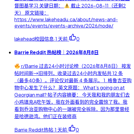
督图基学习 关键日期：
截止 2026-08-11（还剩2
天） 原文链接：
https://www.lakeheadu.ca/about/news-and-
events/events/events-archive/2026/node/
lakehead校园信息
·
1 天前
·
0
Barrie Reddit 热帖榜｜2026年8月8日
r/Barrie 过去24小时讨论榜（2026年8月8日） 按发
帖时间新→旧排列，收录过去24小时内发帖共 12 条
（最多40条）。评论仅对最新 4 条展示。 1. 格鲁吉亚购
物中心发生了什么？ 英文原题： What’s going on at
Georgian mall? 帖子内容摘要： 今天我和我的朋友们去
小鸡填充A吃午饭，我在外面看到的完全震惊了我。我
看到乔治亚购物中心的一端被完全拆除，因为那里曾经
是哈德逊湾。他们正在装修商
Barrie Reddit热帖
·
1 天前
·
0