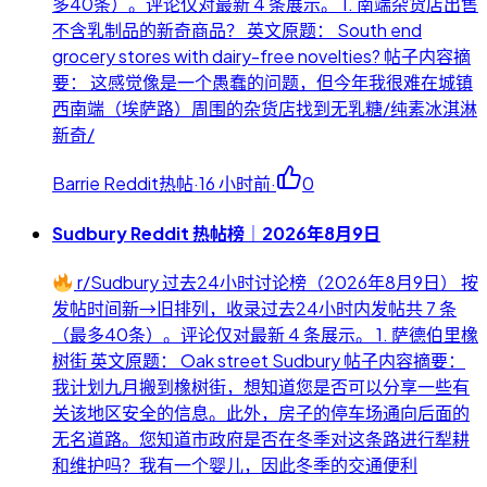
多40条）。评论仅对最新 4 条展示。 1. 南端杂货店出售
不含乳制品的新奇商品？ 英文原题： South end
grocery stores with dairy-free novelties? 帖子内容摘
要： 这感觉像是一个愚蠢的问题，但今年我很难在城镇
西南端（埃萨路）周围的杂货店找到无乳糖/纯素冰淇淋
新奇/
Barrie Reddit热帖
·
16 小时前
·
0
Sudbury Reddit 热帖榜｜2026年8月9日
r/Sudbury 过去24小时讨论榜（2026年8月9日） 按
发帖时间新→旧排列，收录过去24小时内发帖共 7 条
（最多40条）。评论仅对最新 4 条展示。 1. 萨德伯里橡
树街 英文原题： Oak street Sudbury 帖子内容摘要：
我计划九月搬到橡树街，想知道您是否可以分享一些有
关该地区安全的信息。此外，房子的停车场通向后面的
无名道路。您知道市政府是否在冬季对这条路进行犁耕
和维护吗？我有一个婴儿，因此冬季的交通便利