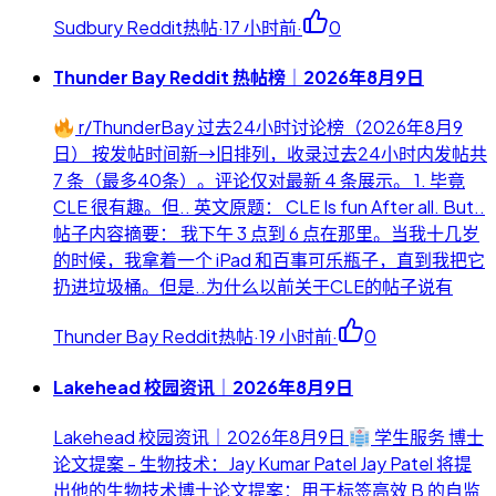
Sudbury Reddit热帖
·
17 小时前
·
0
Thunder Bay Reddit 热帖榜｜2026年8月9日
r/ThunderBay 过去24小时讨论榜（2026年8月9
日） 按发帖时间新→旧排列，收录过去24小时内发帖共
7 条（最多40条）。评论仅对最新 4 条展示。 1. 毕竟
CLE 很有趣。但.. 英文原题： CLE Is fun After all. But..
帖子内容摘要： 我下午 3 点到 6 点在那里。当我十几岁
的时候，我拿着一个 iPad 和百事可乐瓶子，直到我把它
扔进垃圾桶。但是..为什么以前关于CLE的帖子说有
Thunder Bay Reddit热帖
·
19 小时前
·
0
Lakehead 校园资讯｜2026年8月9日
Lakehead 校园资讯｜2026年8月9日
学生服务 博士
论文提案 - 生物技术：Jay Kumar Patel Jay Patel 将提
出他的生物技术博士论文提案：用于标签高效 B 的自监