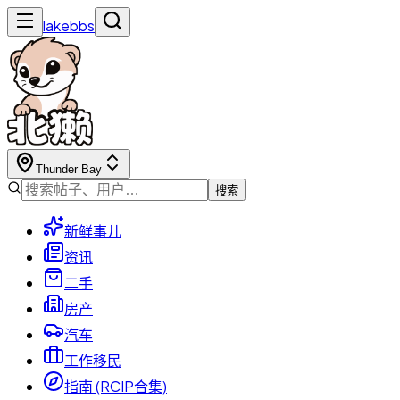
lakebbs
Thunder Bay
搜索
新鲜事儿
资讯
二手
房产
汽车
工作移民
指南 (RCIP合集)