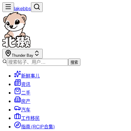
lakebbs
Thunder Bay
搜索
新鲜事儿
资讯
二手
房产
汽车
工作移民
指南 (RCIP合集)