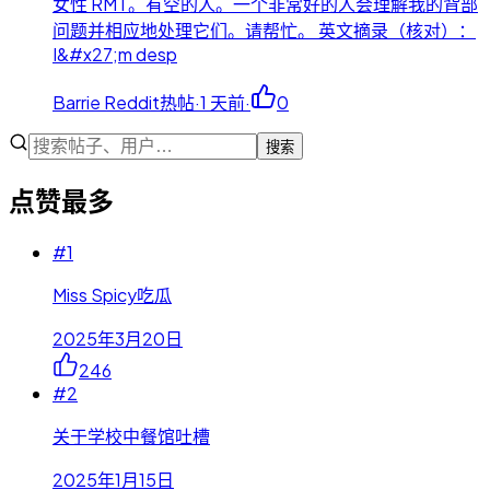
女性 RMT。有空的人。一个非常好的人会理解我的背部
问题并相应地处理它们。请帮忙。 英文摘录（核对）：
I&#x27;m desp
Barrie Reddit热帖
·
1 天前
·
0
搜索
点赞最多
#
1
Miss Spicy吃瓜
2025年3月20日
246
#
2
关于学校中餐馆吐槽
2025年1月15日