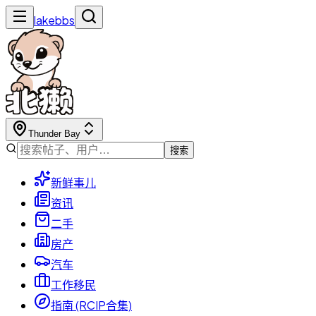
lakebbs
Thunder Bay
搜索
新鲜事儿
资讯
二手
房产
汽车
工作移民
指南 (RCIP合集)