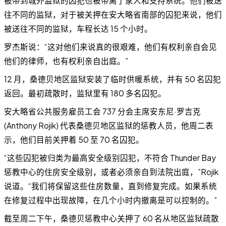
被带到城外监狱的囚犯也被带离了家人和支持系统。他们被送
往不同的监狱，对于被关押在安大略省南部的囚犯来说，他们
被送往不同的监狱，车程长达 15 个小时。
罗杰斯说：“这对他们来说真的很艰难，他们有权利亲自会见
他们的律师，也有权利亲自出庭。”
12 月，桑德贝地区监狱安装了临时供暖系统，并有 50 名囚犯
返回。最初疏散时，监狱里有 180 多名囚犯。
安大略省公共服务雇员工会 737 分会主席安东尼·罗吉克
(Anthony Rojik) 代表桑德贝地区监狱的惩教人员，他周二表
示，他们目前关押着 50 至 70 名囚犯。
“这些囚犯被归类为最高安全级别囚犯，不符合 Thunder Bay
惩教中心的住房安全级别，或者必须亲自到法院出庭，”Rojik
说道。“我们将保留这些住房数量，直到修复完成。如果系统
在修复过程中出现故障，在几个小时内撤离是可以控制的。”
截至周二下午，桑德贝惩教中心关押了 60 名从地区监狱疏散