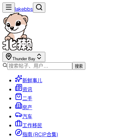
lakebbs
Thunder Bay
搜索
新鲜事儿
资讯
二手
房产
汽车
工作移民
指南 (RCIP合集)