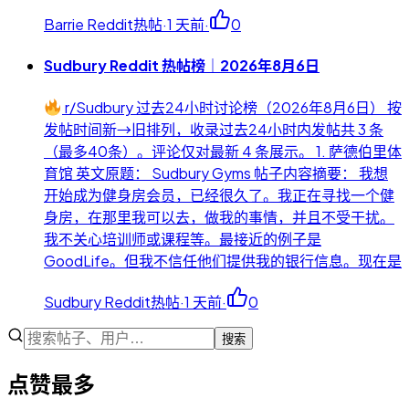
Barrie Reddit热帖
·
1 天前
·
0
Sudbury Reddit 热帖榜｜2026年8月6日
r/Sudbury 过去24小时讨论榜（2026年8月6日） 按
发帖时间新→旧排列，收录过去24小时内发帖共 3 条
（最多40条）。评论仅对最新 4 条展示。 1. 萨德伯里体
育馆 英文原题： Sudbury Gyms 帖子内容摘要： 我想
开始成为健身房会员，已经很久了。我正在寻找一个健
身房，在那里我可以去，做我的事情，并且不受干扰。
我不关心培训师或课程等。最接近的例子是
GoodLife。但我不信任他们提供我的银行信息。现在是
Sudbury Reddit热帖
·
1 天前
·
0
搜索
点赞最多