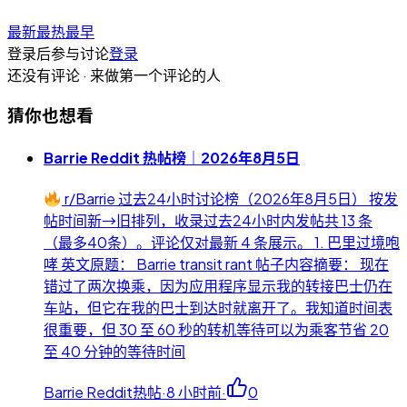
最新
最热
最早
登录后参与讨论
登录
还没有评论 · 来做第一个评论的人
猜你也想看
Barrie Reddit 热帖榜｜2026年8月5日
r/Barrie 过去24小时讨论榜（2026年8月5日） 按发
帖时间新→旧排列，收录过去24小时内发帖共 13 条
（最多40条）。评论仅对最新 4 条展示。 1. 巴里过境咆
哮 英文原题： Barrie transit rant 帖子内容摘要： 现在
错过了两次换乘，因为应用程序显示我的转接巴士仍在
车站，但它在我的巴士到达时就离开了。我知道时间表
很重要，但 30 至 60 秒的转机等待可以为乘客节省 20
至 40 分钟的等待时间
Barrie Reddit热帖
·
8 小时前
·
0