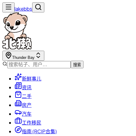
lakebbs
Thunder Bay
搜索
新鲜事儿
资讯
二手
房产
汽车
工作移民
指南 (RCIP合集)