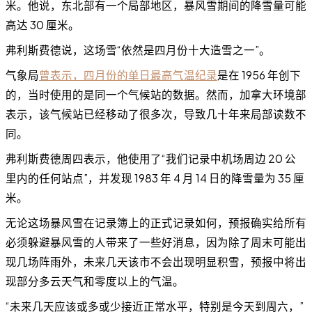
米。他说，东北部有一个局部地区，暴风雪期间的降雪量可能
高达 30 厘米。
弗利斯费德说，这场雪“依然是四月份十大造雪之一”。
气象局
曾表示，四月份的单日最高气温纪录
是在 1956 年创下
的，当时使用的是同一个气候站的数据。然而，加拿大环境部
表示，该气候站已经移动了很多次，导致几十年来局部读数不
同。
弗利斯费德周四表示，他使用了“我们记录中机场周边 20 公
里内的任何站点”，并发现 1983 年 4 月 14 日的降雪量为 35 厘
米。
无论这场暴风雪在记录簿上的正式记录如何，预报确实给所有
必须躲避暴风雪的人带来了一些好消息，因为除了周末可能出
现几场阵雨外，未来几天该市不会出现明显积雪，预报中将出
现部分多云天气和零度以上的气温。
“未来几天应该或多或少接近正常水平，特别是今天到周六，”