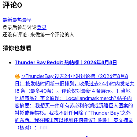
评论
0
最新
最热
最早
登录后参与讨论
登录
还没有评论 · 来做第一个评论的人
猜你也想看
Thunder Bay Reddit 热帖榜｜2026年8月8日
r/ThunderBay 过去24小时讨论榜（2026年8月8
日） 按发帖时间新→旧排列，收录过去24小时内发帖共
18 条（最多40条）。评论仅对最新 4 条展示。 1. 当地
地标商品？ 英文原题： Local landmark merch? 帖子内
容摘要： 我想买一件印有苏必利尔湖或沉睡巨人图案的
衬衫或连帽衫。我找不到任何除了“Thunder Bay”之外
的东西。我在哪里可以找到任何建议？谢谢！ 英文摘录
（核对）： I’d l