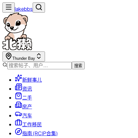
lakebbs
Thunder Bay
搜索
新鲜事儿
资讯
二手
房产
汽车
工作移民
指南 (RCIP合集)