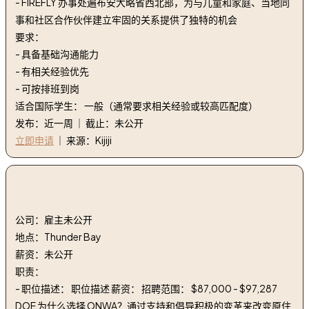
- FIREFLY 办事处遍布安大略省西北部，为与儿童和家庭、当地同
事和社区合作伙伴建立牢固的关系提供了独特的机会
要求：
- 具备基础沟通能力
- 有相关经验优先
- 可按排班到岗
适合国际学生： 一般（通常要求相关经验或较高匹配度）
发布：近一周 ｜ 截止：未公开
立即申请
｜ 来源：Kijiji
2. 财务经理（混合 - T-Bay） | Finance Manager
(Hybrid - T-Bay)
公司：雇主未公开
地点：Thunder Bay
薪资：未公开
职责：
- 职位描述： 职位描述 薪资： 招聘范围： $87,000 - $97,287
DOE 为什么选择 ONWA？通过支持和倡导积极的变革来改变原住