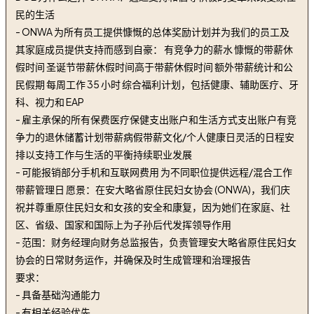
民的生活
- ONWA 为所有员工提供慷慨的总体奖励计划并为我们的员工及
其家庭成员提供支持而感到自豪： 有竞争力的薪水 慷慨的带薪休
假时间 圣诞节带薪休假时间高于带薪休假时间 额外带薪统计和公
民假期 每周工作 35 小时 综合福利计划，包括健康、辅助医疗、牙
科、视力和 EAP
- 雇主承保的所有保费医疗保健支出账户和生活方式支出账户有竞
争力的退休储蓄计划带薪病假带薪文化/个人健康日灵活的日程安
排以支持工作与生活的平衡持续职业发展
- 可能报销部分手机和互联网费用 为不同职位提供远程/混合工作
带薪管理日 愿景：在安大略省原住民妇女协会 (ONWA)，我们庆
祝并尊重原住民妇女和女孩的安全和康复，因为她们在家庭、社
区、省级、国家和国际上为子孙后代发挥领导作用
- 范围：财务经理向财务总监报告，负责管理安大略省原住民妇女
协会的日常财务运作，并确保及时生成管理和治理报告
要求：
- 具备基础沟通能力
- 有相关经验优先