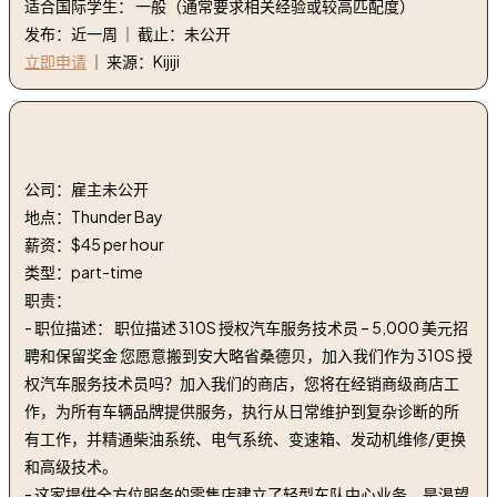
适合国际学生： 一般（通常要求相关经验或较高匹配度）
发布：近一周 ｜ 截止：未公开
立即申请
｜ 来源：Kijiji
2. 持有执照的汽车服务技术员 | Licensed Automotive
Service Technician
公司：雇主未公开
地点：Thunder Bay
薪资：$45 per hour
类型：part-time
职责：
- 职位描述： 职位描述 310S 授权汽车服务技术员 – 5,000 美元招
聘和保留奖金 您愿意搬到安大略省桑德贝，加入我们作为 310S 授
权汽车服务技术员吗？加入我们的商店，您将在经销商级商店工
作，为所有车辆品牌提供服务，执行从日常维护到复杂诊断的所
有工作，并精通柴油系统、电气系统、变速箱、发动机维修/更换
和高级技术。
- 这家提供全方位服务的零售店建立了轻型车队中心业务，是渴望