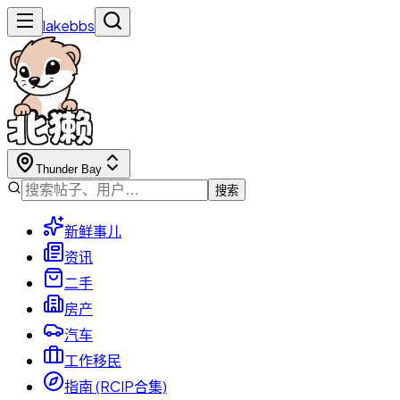
lakebbs
Thunder Bay
搜索
新鲜事儿
资讯
二手
房产
汽车
工作移民
指南 (RCIP合集)