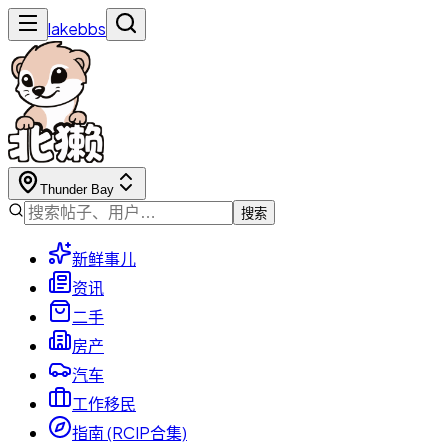
lakebbs
Thunder Bay
搜索
新鲜事儿
资讯
二手
房产
汽车
工作移民
指南 (RCIP合集)