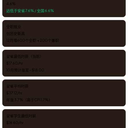
4.6%
远低于安省 7.6% / 全国 6.6%
全职就业
创历史新高
12月增600个全职 + 200个兼职
安省最低时薪（当前）
$17.60/hr
10月预计涨至 ~$18.00
安省平均时薪
$37.12/hr
年涨 3.7%（高于CPI 1.7%）
安省学生最低时薪
$16.60/hr