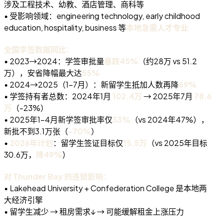
涉及工程技术、幼教、酒店管理、商科等
• 受影响领域：engineering technology, early childhood
education, hospitality, business 等
本地急需人才专业
全国学签数据同比：
• 2023→2024：学签审批量
暴跌45%
（约28万 vs 51.2
万），安省降幅最大达
55%
• 2024→2025（1-7月）：新留学生抵加人数再降
69%
• 学签持有者总数：2024年1月
102.4万
→ 2025年7月
78.6
万
（-23%）
• 2025年1-4月新学签审批率仅
33%
（vs 2024年47%），
新批不到3.1万张（
-70%
）
•
2026年计划
：留学生签证目标仅
15.5万
（vs 2025年目标
30.6万，
降49%
）
对 Thunder Bay 的连锁影响：
• Lakehead University + Confederation College 是本地两
大经济引擎
• 留学生减少 → 租房需求↓ → 可能缓解租金上涨压力