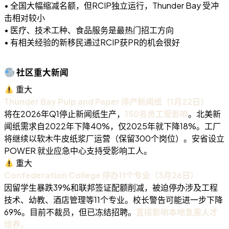
• 全国大幅缩减名额，但RCIP独立运行，Thunder Bay 受冲
击相对较小
• 医疗、技术工种、食品服务是最热门招工方向
• 有相关经验的新移民通过RCIP获PR的机会很好
社区重大新闻
重大
Thunder Bay Pulp and Paper 停产新闻纸（1月22日）
将在2026年Q1停止新闻纸生产，
150名员工受影响
。北美新
闻纸需求自2022年下降40%，仅2025年就下降18%。工厂
将继续以软木牛皮纸浆厂运营（保留300个岗位）。安省设立
POWER 就业应急中心支持受影响工人。
重大
Confederation College 停办11个专业（3月26日）
因留学生暴跌39%和联邦签证配额削减，被迫停办涉及工程
技术、幼教、酒店管理等11个专业。校长警告可能进一步下降
69%。目前不裁员，但已冻结招聘。
直接影响本地急需人才
培养。