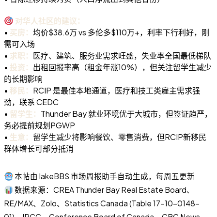
对华人社区的建议：
•
买房：
均价$38.6万 vs 多伦多$110万+，利率下行利好，刚
需可入场
•
求职：
医疗、建筑、服务业需求旺盛，失业率全国最低梯队
•
投资：
出租回报率高（租金年涨10%），但关注留学生减少
的长期影响
•
移民：
RCIP 是最佳本地通道，医疗和技工类雇主需求强
劲，联系 CEDC
•
留学生：
Thunder Bay 就业环境优于大城市，但签证趋严，
务必提前规划PGWP
•
生意：
留学生减少将影响餐饮、零售消费，但RCIP新移民
群体增长可部分抵消
本帖由 lakeBBS 市场周报助手自动生成，每周五更新
数据来源：CREA Thunder Bay Real Estate Board、
RE/MAX、Zolo、Statistics Canada (Table 17-10-0148-
01)、IRCC、Conference Board of Canada、CBC News、