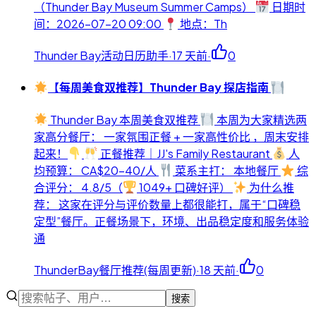
（Thunder Bay Museum Summer Camps）
日期时
间：2026-07-20 09:00
地点：Th
Thunder Bay活动日历助手
·
17 天前
·
0
【每周美食双推荐】Thunder Bay 探店指南
Thunder Bay 本周美食双推荐
本周为大家精选两
家高分餐厅： 一家氛围正餐 + 一家高性价比 ，周末安排
起来！
正餐推荐｜JJ's Family Restaurant
人
均预算： CA$20-40/人
菜系主打： 本地餐厅
综
合评分： 4.8/5（
1049+ 口碑好评）
为什么推
荐： 这家在评分与评价数量上都很能打，属于“口碑稳
定型”餐厅。正餐场景下，环境、出品稳定度和服务体验
通
ThunderBay餐厅推荐(每周更新)
·
18 天前
·
0
搜索