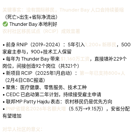
关键事实：没有国际移民，Thunder Bay 人口会持续萎缩
（死亡>出生+省际净流出）
Thunder Bay 本地利好
农村社区移民试点（RCIP）成效显著
• 前身 RNIP（2019-2024）：5年引入
1,200+ 新移民
，500
家雇主参与，900+技术工人保留
• 每年为 Thunder Bay 带来
$1,160万工资
，直接填补229个
岗位，间接创造92个岗位（共321个）
• 新项目 RCIP（2025年1月启动）：
第一年已支持800+人
（2月4日CBC报道）
• 聚焦：医疗健康、零售服务、技术工种
• CEDC 已启动第二年计划，持续接受雇主申请
• 联邦MP Patty Hajdu 表态：农村移民仍是优先方向
•
PNP省提名2026年名额大增
（5.5万→9.15万），安省分配
有望增加
对华人社区的意义：