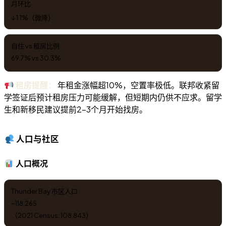
月环比
↓ 1.1%（微降）
自住 vs 租房比例
69.7% vs 30.3%
租房提醒：
年租金涨幅超10%，空置率极低。联邦收紧留
学签证后预计租房压力可能缓解，但短期内仍供不应求。留学
生和新移民建议提前2-3个月开始找房。
人口与社区
人口概况
Thunder Bay 市区人口
~118,265
（2021 Census: 108,843）