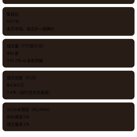
售挂比
101.7%
卖方市场，成交价 > 挂牌价
成交量（YTD至10月）
886 套
↑ 10.2% vs 去年同期
成交总额（10月）
$4,160万
↑ 4%（创10月历史新高）
2026年预测（RE/MAX）
房价再涨 5%
成交量涨 2%