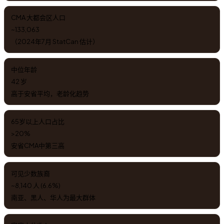
CMA 大都会区人口
~133,063
（2024年7月 StatCan 估计）
中位年龄
42 岁
高于安省平均，老龄化趋势
65岁以上人口占比
>20%
安省CMA中第三高
可见少数族裔
~8,140 人 (6.6%)
南亚、黑人、华人为最大群体