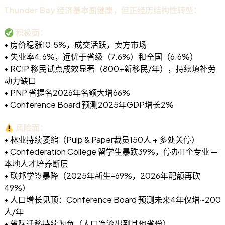
Thunder Bay 经济基本面健康，但正经历结构性转型：
积极面：
• 房价稳涨10.5%，成交活跃，卖方市场
• 失业率4.6%，远优于省级（7.6%）和全国（6.6%）
• RCIP 移民试点成效显著（800+新移民/年），持续填补劳
动力缺口
• PNP 省提名2026年名额大增66%
• Conference Board 预测2025年GDP增长2%
风险面：
• 林业持续萎缩（Pulp & Paper裁员150人 + 多处关停）
• Confederation College 留学生暴跌39%，停办11个专业 —
本地人才培养断层
• 联邦学签暴降（2025年新生-69%，2026年配额再砍
49%）
• 人口增长见顶：Conference Board 预测未来4年仅增~200
人/年
• 省际迁移持续为负（人口净流出到其他省份）