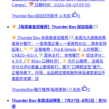
Camps）
日期时间：2026-08-03 09:00
Thunder Bay活动日历助手
·
4 天前
·
0
【每周美食双推荐】Thunder Bay 探店指南
Thunder Bay 本周美食双推荐
本周为大家精选两
家高分餐厅： 一家氛围正餐 + 一家高性价比 ，周末安排
起来！
正餐推荐｜Pür & Simple
人均预算：
CA$20-40/人
菜系主打： 本地餐厅
综合评分：
4.9/5（
806+ 口碑好评）
为什么推荐： 这家在
评分与评价数量上都很能打，属于“口碑稳定型”餐厅。
正餐场景下，环境、出品稳定度和服务体验通常是拉开
差距的关键；综
ThunderBay餐厅推荐(每周更新)
·
11 天前
·
0
Thunder Bay 本周活动预告｜7月27日-8月2日｜共10
项