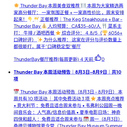
Thunder Bay 本周美食双推荐
本周为大家精选两
家高分餐厅： 一家氛围正餐 + 一家高性价比 ，周末安排
起来！
正餐推荐｜The Keg Steakhouse + Bar -
Thunder Bay
人均预算： CA$35-60/人
菜系主
打： 牛排 / 酒吧西餐
综合评分： 4.8/5（
6056+
口碑好评）
为什么推荐： 这家在评分与评价数量上
都很能打，属于“口碑稳定型”餐厅
ThunderBay餐厅推荐(每周更新)
·
4 天前
·
0
Thunder Bay 本周活动预告｜8月3日-8月9日｜共10
项
Thunder Bay 本周活动预告（8月3日 - 8月9日） 本
周共有 10 项活动 ｜ 其中免费活动 3 项
本周亮点推荐
• 意大利节 ：免费且适合周末参与 • 韦弗利公园周一晚
间音乐会 ：人气高/信息价值高 • 夏季电影日场：神奇
四侠和超人 ：免费且适合周末参与
周一（8月3日）
桑德贝博物馆夏令营（Thunder Bay Museum Summer