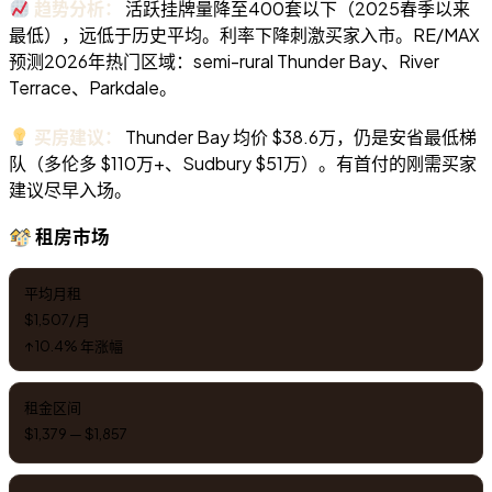
趋势分析：
活跃挂牌量降至400套以下（2025春季以来
最低），远低于历史平均。利率下降刺激买家入市。RE/MAX
预测2026年热门区域：semi-rural Thunder Bay、River
Terrace、Parkdale。
买房建议：
Thunder Bay 均价 $38.6万，仍是安省最低梯
队（多伦多 $110万+、Sudbury $51万）。有首付的刚需买家
建议尽早入场。
租房市场
平均月租
$1,507/月
↑ 10.4% 年涨幅
租金区间
$1,379 — $1,857