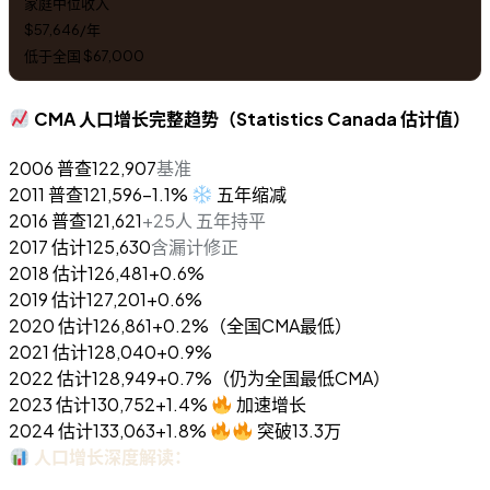
家庭中位收入
$57,646/年
低于全国 $67,000
CMA 人口增长完整趋势（Statistics Canada 估计值）
2006 普查
122,907
基准
2011 普查
121,596
-1.1%
五年缩减
2016 普查
121,621
+25人 五年持平
2017 估计
125,630
含漏计修正
2018 估计
126,481
+0.6%
2019 估计
127,201
+0.6%
2020 估计
126,861
+0.2%（全国CMA最低）
2021 估计
128,040
+0.9%
2022 估计
128,949
+0.7%（仍为全国最低CMA）
2023 估计
130,752
+1.4%
加速增长
2024 估计
133,063
+1.8%
突破13.3万
人口增长深度解读：