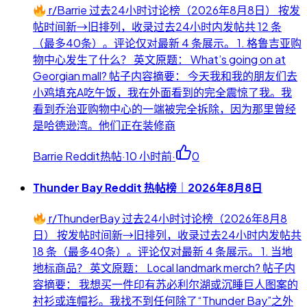
r/Barrie 过去24小时讨论榜（2026年8月8日） 按发
帖时间新→旧排列，收录过去24小时内发帖共 12 条
（最多40条）。评论仅对最新 4 条展示。 1. 格鲁吉亚购
物中心发生了什么？ 英文原题： What’s going on at
Georgian mall? 帖子内容摘要： 今天我和我的朋友们去
小鸡填充A吃午饭，我在外面看到的完全震惊了我。我
看到乔治亚购物中心的一端被完全拆除，因为那里曾经
是哈德逊湾。他们正在装修商
Barrie Reddit热帖
·
10 小时前
·
0
Thunder Bay Reddit 热帖榜｜2026年8月8日
r/ThunderBay 过去24小时讨论榜（2026年8月8
日） 按发帖时间新→旧排列，收录过去24小时内发帖共
18 条（最多40条）。评论仅对最新 4 条展示。 1. 当地
地标商品？ 英文原题： Local landmark merch? 帖子内
容摘要： 我想买一件印有苏必利尔湖或沉睡巨人图案的
衬衫或连帽衫。我找不到任何除了“Thunder Bay”之外