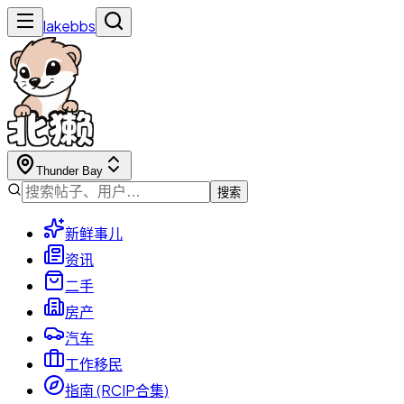
lakebbs
Thunder Bay
搜索
新鲜事儿
资讯
二手
房产
汽车
工作移民
指南 (RCIP合集)