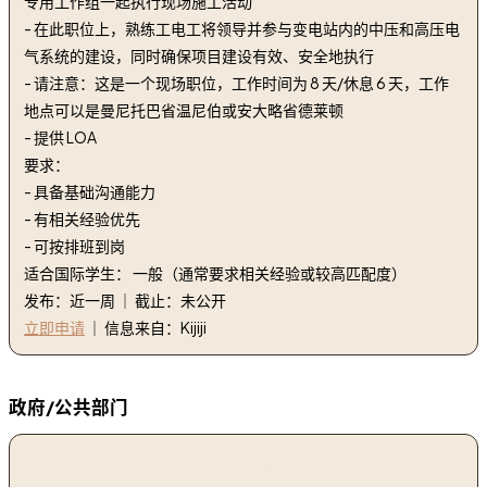
专用工作组一起执行现场施工活动
- 在此职位上，熟练工电工将领导并参与变电站内的中压和高压电
气系统的建设，同时确保项目建设有效、安全地执行
- 请注意：这是一个现场职位，工作时间为 8 天/休息 6 天，工作
地点可以是曼尼托巴省温尼伯或安大略省德莱顿
- 提供 LOA
要求：
- 具备基础沟通能力
- 有相关经验优先
- 可按排班到岗
适合国际学生： 一般（通常要求相关经验或较高匹配度）
发布：近一周 ｜ 截止：未公开
立即申请
｜ 信息来自：Kijiji
政府/公共部门
1. 散装燃料管理员 | Bulk Fuel Administrator