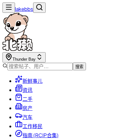
lakebbs
Thunder Bay
搜索
新鲜事儿
资讯
二手
房产
汽车
工作移民
指南 (RCIP合集)