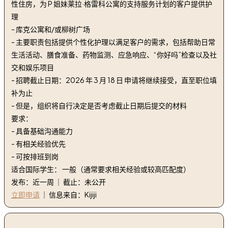
性住房，为 P 姐妹莱拉·格雷科公寓的支持服务计划的客户提供护
理
- 库克公寓和/或柳树广场
- 主要职责包括提供个性化护理以满足客户的需求，包括帮助日常
生活活动、膳食准备、药物监测、应急响应、“你好吗”检查以及社
交和娱乐项目
- 招聘截止日期：2026 年 3 月 18 日 申请将继续接受，直至职位填
补为止
- 但是，组织将自行决定是否考虑截止日期后提交的材料
要求：
- 具备基础沟通能力
- 有相关经验优先
- 可按排班到岗
适合国际学生： 一般（通常要求相关经验或较高匹配度）
发布：近一周 ｜ 截止：未公开
立即申请
｜ 信息来自：Kijiji
4. 营养师 | Dietitian