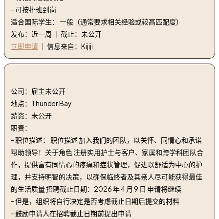
- 可按排班到岗
适合国际学生： 一般（通常要求相关经验或较高匹配度）
发布：近一周 ｜ 截止：未公开
立即申请
｜ 信息来自：Kijiji
2. 注册实习护士 | Registered Practical Nurse
公司：雇主未公开
地点：Thunder Bay
薪资：未公开
职责：
- 职位描述： 职位描述 加入我们的团队，以关怀、同情心和承诺
帮助领导！关于角色 注册实用护士与客户、家属和跨学科团队合
作，提供富有同情心的疼痛和症状管理，促进以舒适为中心的护
理，并支持明智的决策，以确保临终者及其亲人尽可能获得最佳
的生活质量 招聘截止日期：2026 年 4 月 9 日 申请将继续
- 但是，组织将自行决定是否考虑截止日期后提交的材料
- 鼓励申请人在招聘截止日期前提出申请