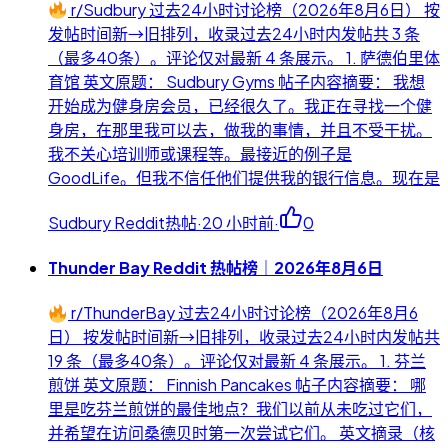
r/Sudbury 过去24小时讨论榜（2026年8月6日） 按
发帖时间新→旧排列，收录过去24小时内发帖共 3 条
（最多40条）。评论仅对最新 4 条展示。 1. 萨德伯里体
育馆 英文原题： Sudbury Gyms 帖子内容摘要： 我想
开始成为健身房会员，已经很久了。我正在寻找一个健
身房，在那里我可以去，做我的事情，并且不受干扰。
我不关心培训师或课程等。最接近的例子是
GoodLife。但我不信任他们提供我的银行信息。现在是
Sudbury Reddit热帖
·
20 小时前
·
0
Thunder Bay Reddit 热帖榜｜2026年8月6日
r/ThunderBay 过去24小时讨论榜（2026年8月6
日） 按发帖时间新→旧排列，收录过去24小时内发帖共
19 条（最多40条）。评论仅对最新 4 条展示。 1. 芬兰
煎饼 英文原题： Finnish Pancakes 帖子内容摘要： 哪
里是吃芬兰煎饼的最佳地点？我们以前从未吃过它们，
并希望在访问桑德贝时第一次尝试它们。 英文摘录（核