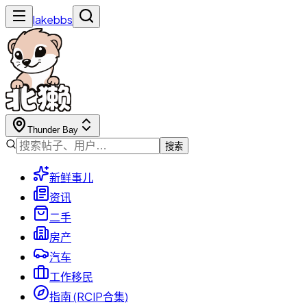
lakebbs
Thunder Bay
搜索
新鲜事儿
资讯
二手
房产
汽车
工作移民
指南 (RCIP合集)