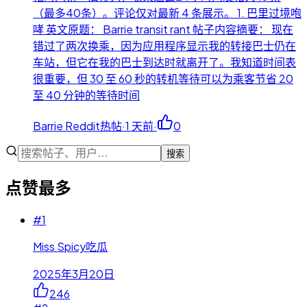
（最多40条）。评论仅对最新 4 条展示。 1. 巴里过境咆
哮 英文原题： Barrie transit rant 帖子内容摘要： 现在
错过了两次换乘，因为应用程序显示我的转接巴士仍在
车站，但它在我的巴士到达时就离开了。我知道时间表
很重要，但 30 至 60 秒的转机等待可以为乘客节省 20
至 40 分钟的等待时间
Barrie Reddit热帖
·
1 天前
·
0
搜索
点赞最多
#
1
Miss Spicy吃瓜
2025年3月20日
246