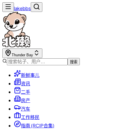
lakebbs
Thunder Bay
搜索
新鲜事儿
资讯
二手
房产
汽车
工作移民
指南 (RCIP合集)