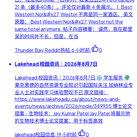
21 条（最多40条）。评论仅对最新 4 条展示。 1. Best
Western Nor&#x27;Westor 不再是同一家酒店。 英文
原题： Best Western Nor&#x27;Westor not the
same hotel anymore. 帖子内容摘要： 诚然，我在那里
呆的时间并不长，但是，在当
Thunder Bay Reddit热帖
·
6 小时前
·
0
Lakehead 校园资讯｜2026年8月7日
Lakehead 校园资讯｜2026年8月7日
学生服务
莱克黑德的自然资源专业知识引起国际关注 加纳林业专
业人士对实践学习体验赞叹不已 原文链接：
https://www.lakeheadu.ca/about/news-and-
events/news/archive/2026/node/349955 博士论文
提案 - 生物技术：Jay Kumar Patel Jay Patel 将展示他
的生物技术博士论文提案：用于标签高效
lakehead校园信息
·
19 小时前
·
0