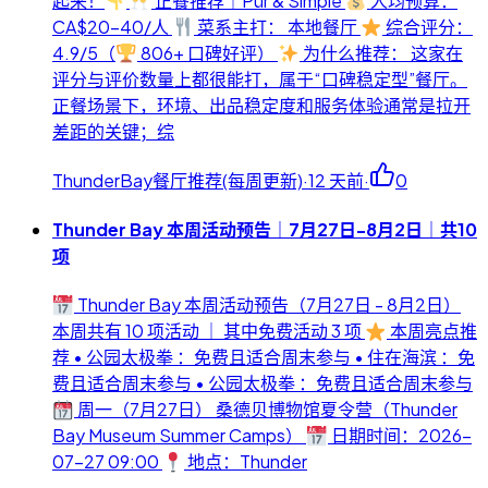
起来！
正餐推荐｜Pür & Simple
人均预算：
CA$20-40/人
菜系主打： 本地餐厅
综合评分：
4.9/5（
806+ 口碑好评）
为什么推荐： 这家在
评分与评价数量上都很能打，属于“口碑稳定型”餐厅。
正餐场景下，环境、出品稳定度和服务体验通常是拉开
差距的关键；综
ThunderBay餐厅推荐(每周更新)
·
12 天前
·
0
Thunder Bay 本周活动预告｜7月27日-8月2日｜共10
项
Thunder Bay 本周活动预告（7月27日 - 8月2日）
本周共有 10 项活动 ｜ 其中免费活动 3 项
本周亮点推
荐 • 公园太极拳 ：免费且适合周末参与 • 住在海滨 ：免
费且适合周末参与 • 公园太极拳 ：免费且适合周末参与
周一（7月27日） 桑德贝博物馆夏令营（Thunder
Bay Museum Summer Camps）
日期时间：2026-
07-27 09:00
地点：Thunder