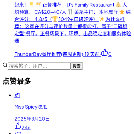
起来！
正餐推荐｜JJ's Family Restaurant
人
均预算： CA$20-40/人
菜系主打： 本地餐厅
综
合评分： 4.8/5（
1049+ 口碑好评）
为什么推
荐： 这家在评分与评价数量上都很能打，属于“口碑稳
定型”餐厅。正餐场景下，环境、出品稳定度和服务体验
通
ThunderBay餐厅推荐(每周更新)
·
19 天前
·
0
搜索
点赞最多
#
1
Miss Spicy吃瓜
2025年3月20日
246
#
2