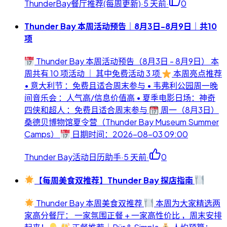
ThunderBay餐厅推荐(每周更新)
·
5 天前
·
0
Thunder Bay 本周活动预告｜8月3日-8月9日｜共10
项
Thunder Bay 本周活动预告（8月3日 - 8月9日） 本
周共有 10 项活动 ｜ 其中免费活动 3 项
本周亮点推荐
• 意大利节 ：免费且适合周末参与 • 韦弗利公园周一晚
间音乐会 ：人气高/信息价值高 • 夏季电影日场：神奇
四侠和超人 ：免费且适合周末参与
周一（8月3日）
桑德贝博物馆夏令营（Thunder Bay Museum Summer
Camps）
日期时间：2026-08-03 09:00
Thunder Bay活动日历助手
·
5 天前
·
0
【每周美食双推荐】Thunder Bay 探店指南
Thunder Bay 本周美食双推荐
本周为大家精选两
家高分餐厅： 一家氛围正餐 + 一家高性价比 ，周末安排