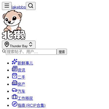
lakebbs
Thunder Bay
搜索
新鲜事儿
资讯
二手
房产
汽车
工作移民
指南 (RCIP合集)