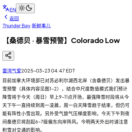
EN
返回
Thunder Bay
·
新鲜事儿
【桑德贝 · 暴雪预警】Colorado Low
雷湾气爱
2025-03-23 04:47
EDT
目前加拿大环境部已对苏必利尔湖西北岸（含桑德贝）发出暴
雪预警（具体内容见图1-2），结合中尺度数值模式我们预计
降雪将于今天（周日）早上9-11点开场，最强降雪时段将从今
天下午一直持续到周一凌晨，周一白天降雪趋于结束，但仍可
能有阵性小雪出现。另外受气旋气压梯度影响，今天下午到夜
间桑德贝将刮起6~7级偏东向岸阵风。今明两天外出时请注意
积雪对交通的影响。