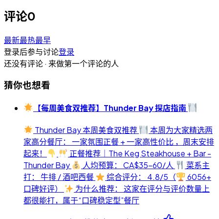
评论
0
最新
最热
最早
登录后参与讨论
登录
还没有评论 · 来做第一个评论的人
猜你也想看
【每周美食双推荐】Thunder Bay 探店指南
Thunder Bay 本周美食双推荐
本周为大家精选两
家高分餐厅： 一家氛围正餐 + 一家高性价比 ，周末安排
起来！
正餐推荐｜The Keg Steakhouse + Bar -
Thunder Bay
人均预算： CA$35-60/人
菜系主
打： 牛排 / 酒吧西餐
综合评分： 4.8/5（
6056+
口碑好评）
为什么推荐： 这家在评分与评价数量上
都很能打，属于“口碑稳定型”餐厅