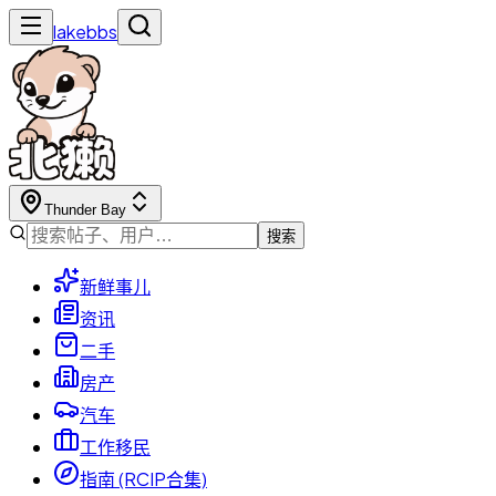
lakebbs
Thunder Bay
搜索
新鲜事儿
资讯
二手
房产
汽车
工作移民
指南 (RCIP合集)