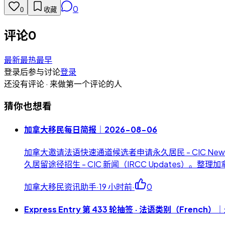
0
0
收藏
评论
0
最新
最热
最早
登录后参与讨论
登录
还没有评论 · 来做第一个评论的人
猜你也想看
加拿大移民每日简报｜2026-08-06
加拿大邀请法语快速通道候选者申请永久居民 - CIC News（
久居留途径招生 - CIC 新闻（IRCC Updates）
加拿大移民资讯助手
·
19 小时前
·
0
Express Entry 第 433 轮抽签 · 法语类别（French）