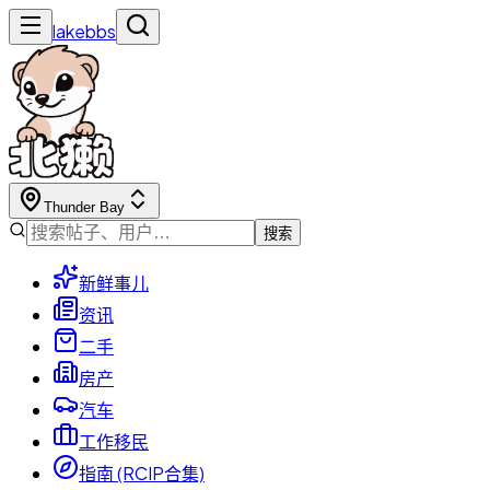
lakebbs
Thunder Bay
搜索
新鲜事儿
资讯
二手
房产
汽车
工作移民
指南 (RCIP合集)