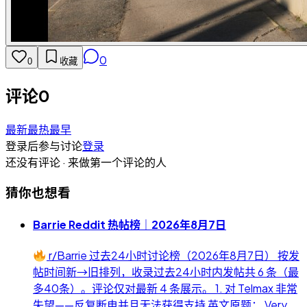
0
0
收藏
评论
0
最新
最热
最早
登录后参与讨论
登录
还没有评论 · 来做第一个评论的人
猜你也想看
Barrie Reddit 热帖榜｜2026年8月7日
r/Barrie 过去24小时讨论榜（2026年8月7日） 按发
帖时间新→旧排列，收录过去24小时内发帖共 6 条（最
多40条）。评论仅对最新 4 条展示。 1. 对 Telmax 非常
失望——反复断电并且无法获得支持 英文原题： Very