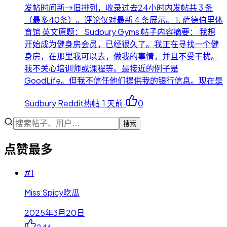
发帖时间新→旧排列，收录过去24小时内发帖共 3 条
（最多40条）。评论仅对最新 4 条展示。 1. 萨德伯里体
育馆 英文原题： Sudbury Gyms 帖子内容摘要： 我想
开始成为健身房会员，已经很久了。我正在寻找一个健
身房，在那里我可以去，做我的事情，并且不受干扰。
我不关心培训师或课程等。最接近的例子是
GoodLife。但我不信任他们提供我的银行信息。现在是
Sudbury Reddit热帖
·
1 天前
·
0
搜索
点赞最多
#
1
Miss Spicy吃瓜
2025年3月20日