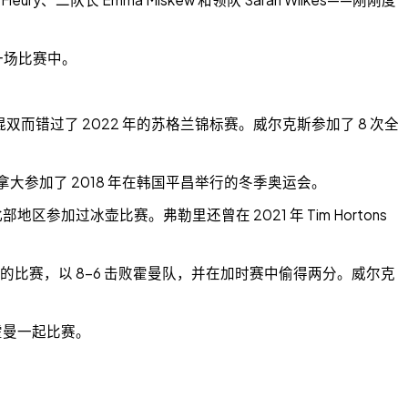
一场比赛中。
双而错过了 2022 年的苏格兰锦标赛。威尔克斯参加了 8 次全
大参加了 2018 年在韩国平昌举行的冬季奥运会。
过冰壶比赛。弗勒里还曾在 2021 年 Tim Hortons
 年的比赛，以 8-6 击败霍曼队，并在加时赛中偷得两分。威尔克
霍曼一起比赛。