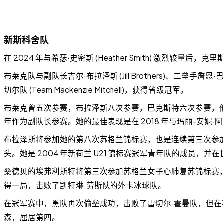
新斯科舍队
在 2024 年与希瑟·史密斯 (Heather Smith) 激烈较量
布莱克队与副队长吉尔·布拉泽斯 (Jill Brothers)、二垒手詹恩·巴
切尔队 (Team Mackenzie Mitchell)，获得省级冠军。
布莱克曾五次参赛，布拉泽斯八次参赛，巴克斯特六次参赛，他们都曾参
年作为副队长参赛。她的最佳表现是在 2018 年与玛丽-安妮
布拉泽斯将参加她的第八次苏格兰锦标赛，也是连续第三次参加苏格兰锦
头。她是 2004 年新荷兰 U21 锦标赛冠军青年队的成员，
桑德贝的埃弗利斯特将第三次参加苏格兰女子心肺复苏锦标赛，全
得一局，击败了凯特琳·劳斯队的外卡冰球队。
在冠军赛中，黑队再次偷垒成功，击败了雷切尔·霍曼队，但在种
森，屈居第四。