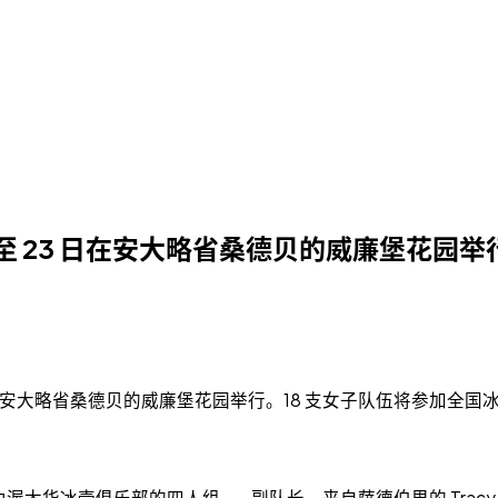
4 日至 23 日在安大略省桑德贝的威廉堡花园举
23 日在安大略省桑德贝的威廉堡花园举行。18 支女子队伍将参加
太华冰壶俱乐部的四人组——副队长、来自萨德伯里的 Tracy Fleury、