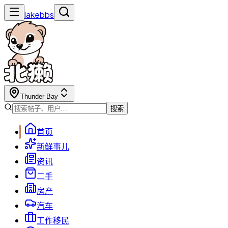
lakebbs
Thunder Bay
搜索
首页
新鲜事儿
资讯
二手
房产
汽车
工作移民