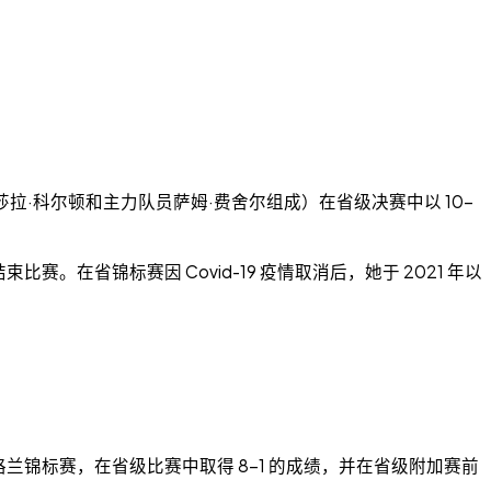
莎拉·科尔顿和主力队员萨姆·费舍尔组成）在省级决赛中以 10-
赛。在省锦标赛因 Covid-19 疫情取消后，她于 2021 年以
入苏格兰锦标赛，在省级比赛中取得 8-1 的成绩，并在省级附加赛前