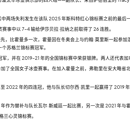
其中两场失利发生在该队 2025 年斯科特红心锦标赛之前的最后
中以 7-4 输给伊莎贝拉·拉纳之前取得了 26 连胜。
次领先，比霍曼多一次，霍曼因在冬奥会上与约翰·莫里斯一起参加混
第一个苏格兰锦标赛冠军。
并在 2019-21 年的全国锦标赛中荣获银牌。两人还代表加拿
加了全国女子冰壶赛事。在加入霍曼之前，弗勒里在安大略省北部地区参加
至 2022 年的四连冠，他与队长切尔西·凯里一起赢得了 2019
 年作为替补与队长瓦尔·斯威廷一起比赛，另一次是 2021 年与
加过苏格兰心灵锦标赛。