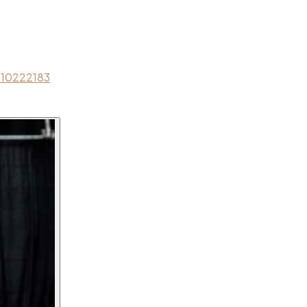
-10222183