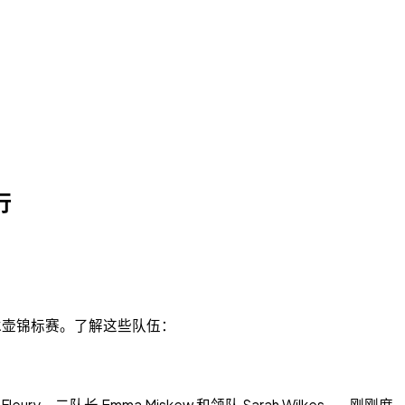
行
全国冰壶锦标赛。了解这些队伍：
二队长 Emma Miskew 和领队 Sarah Wilkes——刚刚度