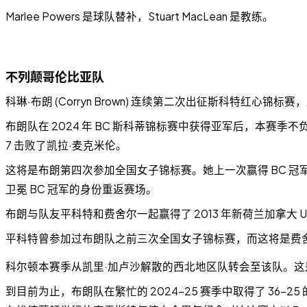
Marlee Powers 是球队替补，Stuart MacLean 是教练。
不列颠哥伦比亚队
科琳·布朗 (Corryn Brown) 连续第二次出征斯科特红心
布朗队在 2024 年 BC 斯科蒂锦标赛中获得亚军后，本赛
7 击败了凯拉·麦克米伦。
这将是布朗第四次参加全国女子锦标赛。她上一次赢得 BC 冠军是在五
卫冕 BC 冠军的身份重返赛场。
布朗与队友平科特和费舍尔一起赢得了 2013 年新荷兰加拿大 U
平科特曾参加过布朗队之前三次全国女子锦标赛，而这将是费
科尔顿本赛季从凯里·加卢沙解散的西北地区队转会至该队。这
到目前为止，布朗队在繁忙的 2024-25 赛季中取得了 36-2