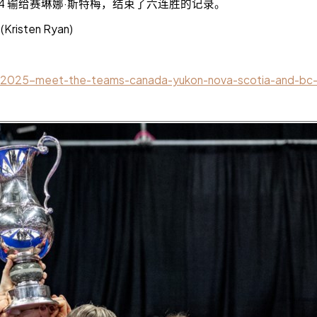
4 输给赛琳娜·斯特梅，结束了六连胜的记录。
sten Ryan)
s-2025-meet-the-teams-canada-yukon-nova-scotia-and-bc