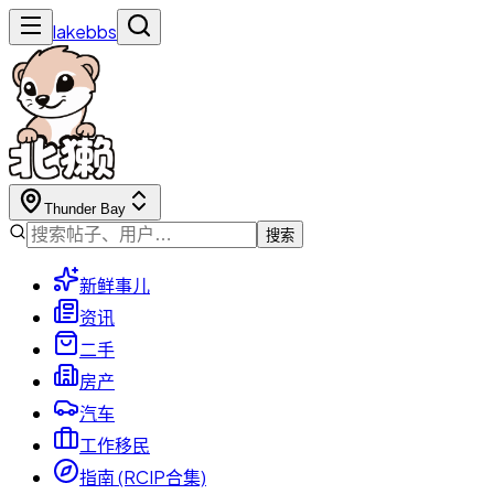
lakebbs
Thunder Bay
搜索
新鲜事儿
资讯
二手
房产
汽车
工作移民
指南 (RCIP合集)