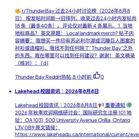
r/ThunderBay 过去24小时讨论榜（2026年8月8
日） 按发帖时间新→旧排列，收录过去24小时内发帖共
18 条（最多40条）。评论仅对最新 4 条展示。 1. 当地
地标商品？ 英文原题： Local landmark merch? 帖子内
容摘要： 我想买一件印有苏必利尔湖或沉睡巨人图案的
衬衫或连帽衫。我找不到任何除了“Thunder Bay”之外
的东西。我在哪里可以找到任何建议？谢谢！ 英文摘录
（核对）： I’d l
Thunder Bay Reddit热帖
·
8 小时前
·
0
Lakehead 校园资讯｜2026年8月8日
Lakehead 校园资讯｜2026年8月8日
重要通知
2026 年秋季欢迎网络研讨会：国际研究生注册 101 地
址：OA 1031, 500 University Avenue Orillia, Ontario
L3V 0B9 原文链接：
https://www.lakeheadu.ca/international/current/eve