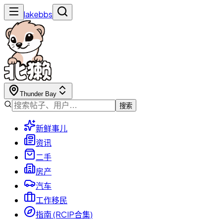
lakebbs
Thunder Bay
搜索
新鲜事儿
资讯
二手
房产
汽车
工作移民
指南 (RCIP合集)