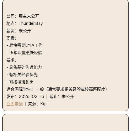
5. 厨师/餐厅经理 | cook/restaurant manager
公司：雇主未公开
地点：Thunder Bay
薪资：未公开
职责：
- 尽快需要LMIA工作
- 15年印度烹饪经验
要求：
- 具备基础沟通能力
- 有相关经验优先
- 可按排班到岗
适合国际学生： 一般（通常要求相关经验或较高匹配度）
发布：2026-02-13 ｜ 截止：未公开
立即申请
｜ 来源：Kijiji
6. Aramark – 厨房帮手和厨师职位（杰拉尔顿） |
Aramark – Kitchen Helper & Cook Positions