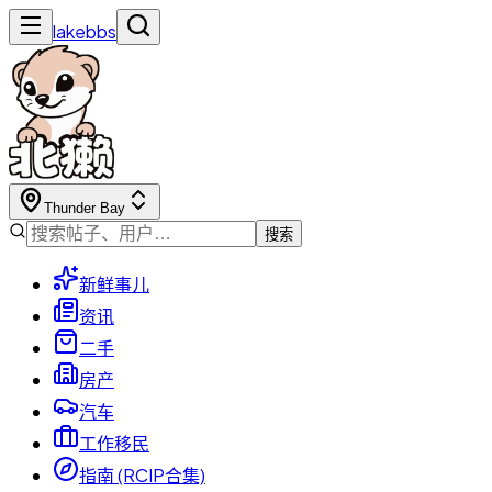
lakebbs
Thunder Bay
搜索
新鲜事儿
资讯
二手
房产
汽车
工作移民
指南 (RCIP合集)