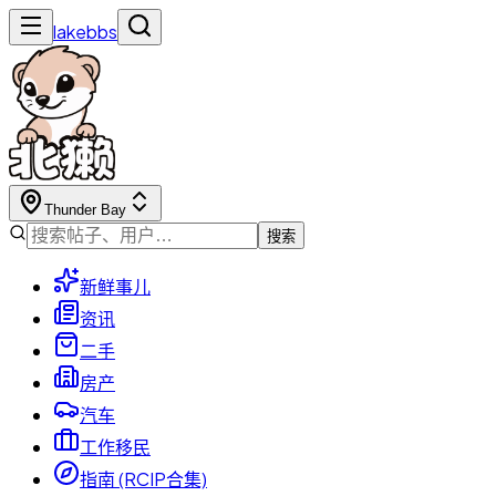
lakebbs
Thunder Bay
搜索
新鲜事儿
资讯
二手
房产
汽车
工作移民
指南 (RCIP合集)