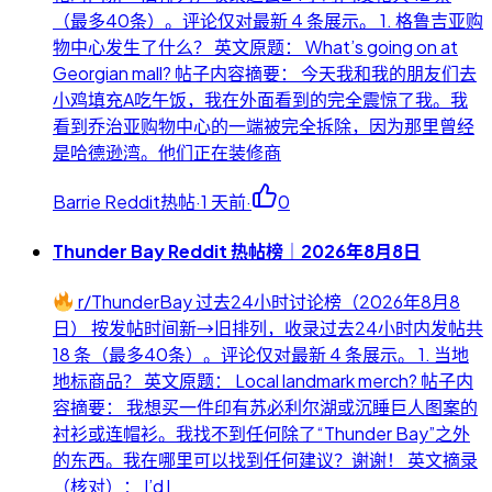
（最多40条）。评论仅对最新 4 条展示。 1. 格鲁吉亚购
物中心发生了什么？ 英文原题： What’s going on at
Georgian mall? 帖子内容摘要： 今天我和我的朋友们去
小鸡填充A吃午饭，我在外面看到的完全震惊了我。我
看到乔治亚购物中心的一端被完全拆除，因为那里曾经
是哈德逊湾。他们正在装修商
Barrie Reddit热帖
·
1 天前
·
0
Thunder Bay Reddit 热帖榜｜2026年8月8日
r/ThunderBay 过去24小时讨论榜（2026年8月8
日） 按发帖时间新→旧排列，收录过去24小时内发帖共
18 条（最多40条）。评论仅对最新 4 条展示。 1. 当地
地标商品？ 英文原题： Local landmark merch? 帖子内
容摘要： 我想买一件印有苏必利尔湖或沉睡巨人图案的
衬衫或连帽衫。我找不到任何除了“Thunder Bay”之外
的东西。我在哪里可以找到任何建议？谢谢！ 英文摘录
（核对）： I’d l