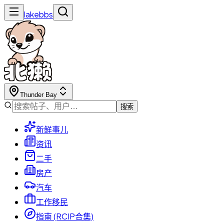
lakebbs
Thunder Bay
搜索
新鲜事儿
资讯
二手
房产
汽车
工作移民
指南 (RCIP合集)