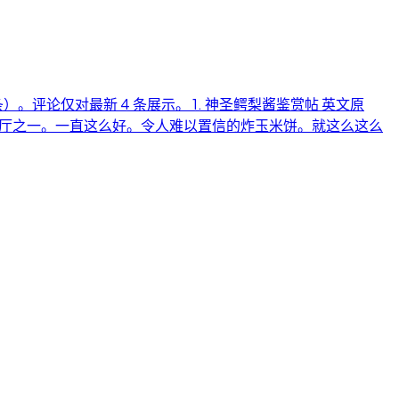
条）。评论仅对最新 4 条展示。 1. 神圣鳄梨酱鉴赏帖 英文原
是萨德伯里最好的餐厅之一。一直这么好。令人难以置信的炸玉米饼。就这么这么