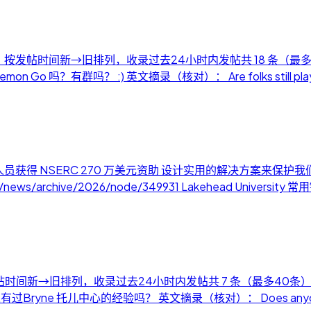
月5日） 按发帖时间新→旧排列，收录过去24小时内发帖共 18 条（最
吗？有群吗？ :) 英文摘录（核对）： Are folks still playing Pok
员获得 NSERC 270 万美元资助 设计实用的解决方案来保护
s/news/archive/2026/node/349931 Lakehead University
 按发帖时间新→旧排列，收录过去24小时内发帖共 7 条（最多40条）。
人有过Bryne 托儿中心的经验吗？ 英文摘录（核对）： Does anyone have 