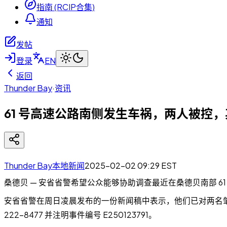
指南 (RCIP合集)
通知
发帖
登录
EN
返回
Thunder Bay
·
资讯
61 号高速公路南侧发生车祸，两人被控
Thunder Bay本地新闻
2025-02-02 09:29
EST
桑德贝 — 安省省警希望公众能够协助调查最近在桑德贝南部 6
安省省警在周日凌晨发布的一份新闻稿中表示，他们已对两名肇事者提
222-8477 并注明事件编号 E250123791。