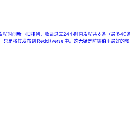
） 按发帖时间新→旧排列，收录过去24小时内发帖共 6 条（最多40
ost 帖子内容摘要： 只是将其发布到 Redditverse 中。这无疑