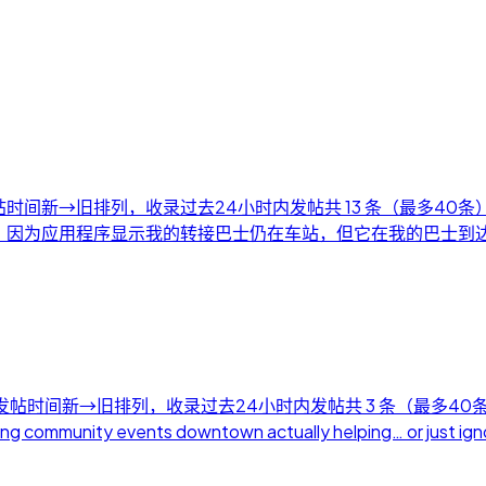
 按发帖时间新→旧排列，收录过去24小时内发帖共 13 条（最多40条
错过了两次换乘，因为应用程序显示我的转接巴士仍在车站，但它在我的巴士
日） 按发帖时间新→旧排列，收录过去24小时内发帖共 3 条（最多4
ty events downtown actually helping… or just ign