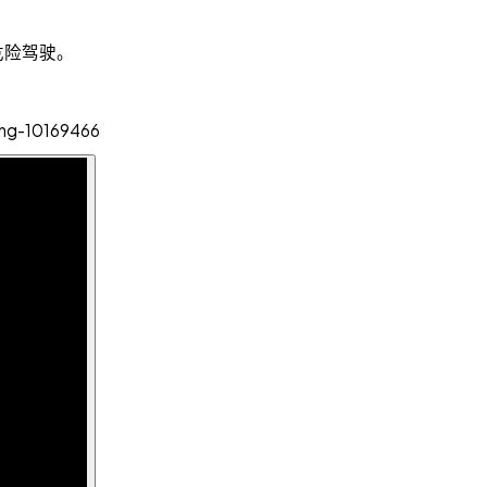
控危险驾驶。
ing-10169466