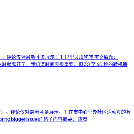
）。评论仅对最新 4 条展示。 1. 巴里过境咆哮 英文原题：
到达时就离开了。我知道时间表很重要，但 30 至 60 秒的转机等
0条）。评论仅对最新 4 条展示。 1. 在市中心举办社区活动真的有
oring bigger issues? 帖子内容摘要： 随着