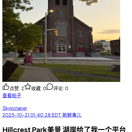
点赞
:
2
收藏
:
0
评论
:
0
查看帖子
Skyscraper
2025-10-21 01:40:28
EDT
·
新鲜事儿
Hillcrest Park美景 湖岸给了我一个平台