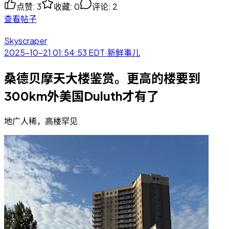
点赞
:
3
收藏
:
0
评论
:
2
查看帖子
Skyscraper
2025-10-21 01:54:53
EDT
·
新鲜事儿
桑德贝摩天大楼鉴赏。更高的楼要到
300km外美国Duluth才有了
地广人稀，高楼罕见