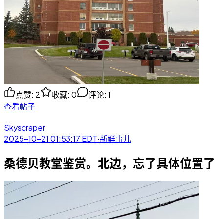
点赞
:
2
收藏
:
0
评论
:
1
查看帖子
Skyscraper
2025-10-21 01:53:17
EDT
·
新鲜事儿
桑德贝教堂鉴赏。北边，忘了具体位置了