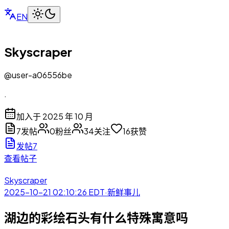
EN
Skyscraper
@
user-a06556be
.
加入于 2025 年 10 月
7
发帖
0
粉丝
34
关注
16
获赞
发帖
7
查看帖子
Skyscraper
2025-10-21 02:10:26
EDT
·
新鲜事儿
湖边的彩绘石头有什么特殊寓意吗