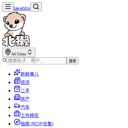
lakebbs
All Cities
搜索
新鲜事儿
资讯
二手
房产
汽车
工作移民
指南 (RCIP合集)