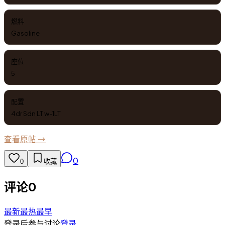
燃料
Gasoline
座位
5
配置
4dr Sdn LT w-1LT
查看原帖 →
0
0
收藏
评论
0
最新
最热
最早
登录后参与讨论
登录