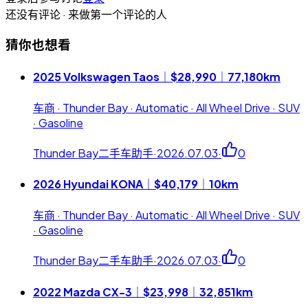
还没有评论 · 来做第一个评论的人
猜你也想看
2025 Volkswagen Taos｜$28,990｜77,180km
车商 · Thunder Bay · Automatic · All Wheel Drive · SUV
· Gasoline
Thunder Bay二手车助手
·
2026.07.03
·
0
2026 Hyundai KONA｜$40,179｜10km
车商 · Thunder Bay · Automatic · All Wheel Drive · SUV
· Gasoline
Thunder Bay二手车助手
·
2026.07.03
·
0
2022 Mazda CX-3｜$23,998｜32,851km