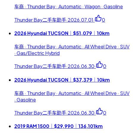
车商 · Thunder Bay · Automatic · Wagon · Gasoline
Thunder Bay二手车助手
·
2026.07.01
·
0
2026 Hyundai TUCSON｜$51,079｜10km
车商 · Thunder Bay · Automatic · All Wheel Drive · SUV
· Gas/Electric Hybrid
Thunder Bay二手车助手
·
2026.06.30
·
0
2026 Hyundai TUCSON｜$37,379｜10km
车商 · Thunder Bay · Automatic · All Wheel Drive · SUV
· Gasoline
Thunder Bay二手车助手
·
2026.06.30
·
0
2019 RAM 1500｜$29,990｜136,101km