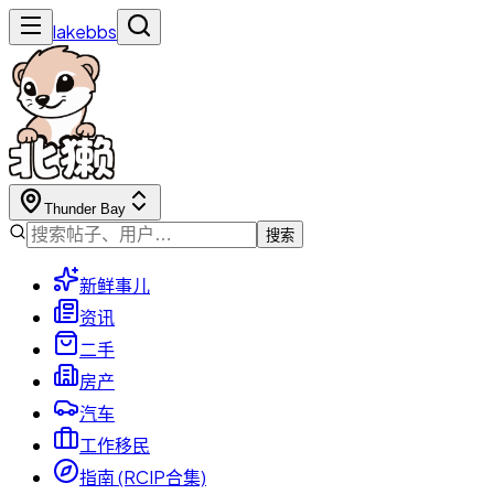
lakebbs
Thunder Bay
搜索
新鲜事儿
资讯
二手
房产
汽车
工作移民
指南 (RCIP合集)