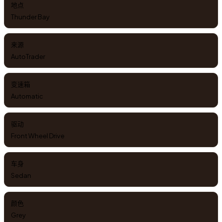
地点
Thunder Bay
来源
AutoTrader
变速箱
Automatic
驱动
Front Wheel Drive
车身
Sedan
颜色
Grey