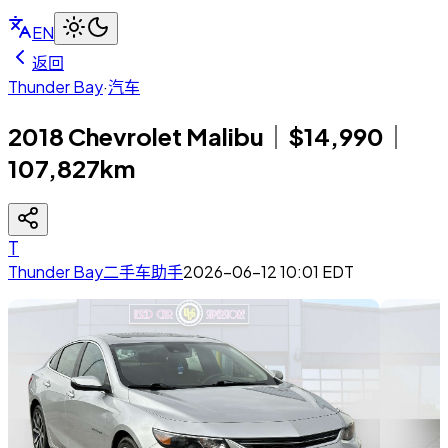
EN
返回
Thunder Bay
·
汽车
2018 Chevrolet Malibu｜$14,990｜
107,827km
T
Thunder Bay二手车助手
2026-06-12 10:01
EDT