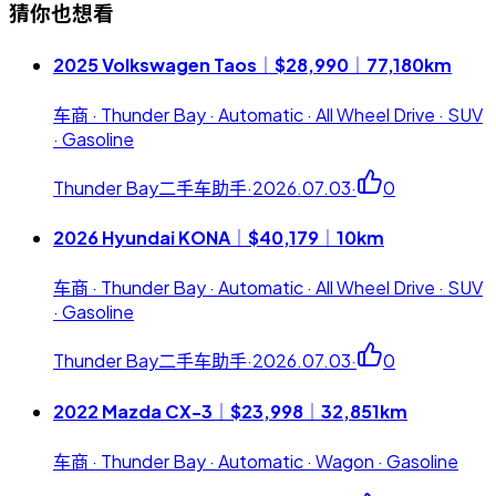
猜你也想看
2025 Volkswagen Taos｜$28,990｜77,180km
车商 · Thunder Bay · Automatic · All Wheel Drive · SUV
· Gasoline
Thunder Bay二手车助手
·
2026.07.03
·
0
2026 Hyundai KONA｜$40,179｜10km
车商 · Thunder Bay · Automatic · All Wheel Drive · SUV
· Gasoline
Thunder Bay二手车助手
·
2026.07.03
·
0
2022 Mazda CX-3｜$23,998｜32,851km
车商 · Thunder Bay · Automatic · Wagon · Gasoline