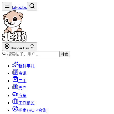
lakebbs
Thunder Bay
搜索
新鲜事儿
资讯
二手
房产
汽车
工作移民
指南 (RCIP合集)