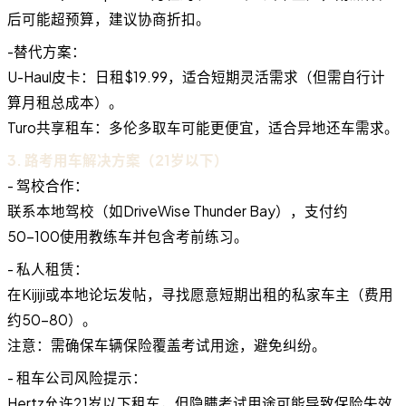
后可能超预算，建议协商折扣。
-替代方案：
U-Haul皮卡：日租$19.99，适合短期灵活需求（但需自行计
算月租总成本）。
Turo共享租车：多伦多取车可能更便宜，适合异地还车需求。
3. 路考用车解决方案（21岁以下）
- 驾校合作：
联系本地驾校（如DriveWise Thunder Bay），支付约
50−100使用教练车并包含考前练习。
- 私人租赁：
在Kijiji或本地论坛发帖，寻找愿意短期出租的私家车主（费用
约50−80）。
注意：需确保车辆保险覆盖考试用途，避免纠纷。
- 租车公司风险提示：
Hertz允许21岁以下租车，但隐瞒考试用途可能导致保险失效