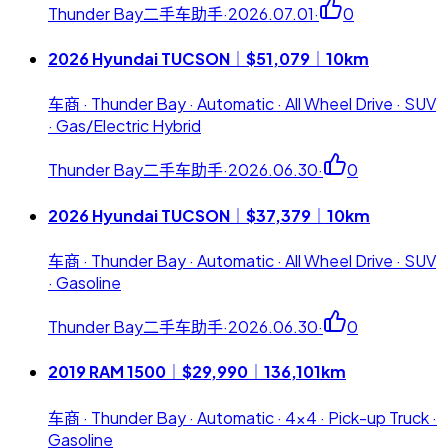
Thunder Bay二手车助手
·
2026.07.01
·
0
2026 Hyundai TUCSON｜$51,079｜10km
车商 · Thunder Bay · Automatic · All Wheel Drive · SUV
· Gas/Electric Hybrid
Thunder Bay二手车助手
·
2026.06.30
·
0
2026 Hyundai TUCSON｜$37,379｜10km
车商 · Thunder Bay · Automatic · All Wheel Drive · SUV
· Gasoline
Thunder Bay二手车助手
·
2026.06.30
·
0
2019 RAM 1500｜$29,990｜136,101km
车商 · Thunder Bay · Automatic · 4x4 · Pick-up Truck ·
Gasoline