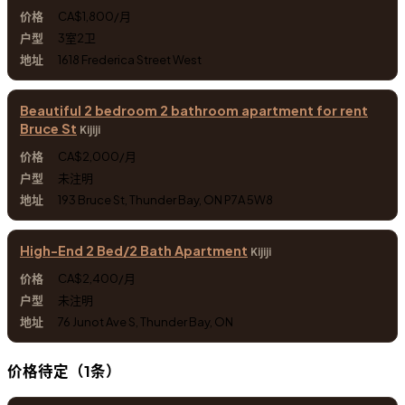
CA$1,800/月
3室2卫
1618 Frederica Street West
Beautiful 2 bedroom 2 bathroom apartment for rent
Bruce St
Kijiji
CA$2,000/月
未注明
193 Bruce St, Thunder Bay, ON P7A 5W8
High-End 2 Bed/2 Bath Apartment
Kijiji
CA$2,400/月
未注明
76 Junot Ave S, Thunder Bay, ON
价格待定（1条）