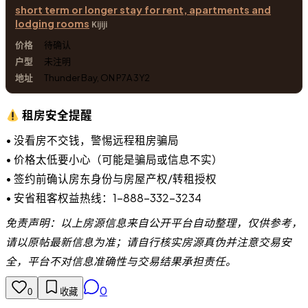
short term or longer stay for rent, apartments and
lodging rooms
Kijiji
待确认
未注明
Thunder Bay, ON P7A 3Y2
租房安全提醒
• 没看房不交钱，警惕远程租房骗局
• 价格太低要小心（可能是骗局或信息不实）
• 签约前确认房东身份与房屋产权/转租授权
• 安省租客权益热线：1-888-332-3234
免责声明：以上房源信息来自公开平台自动整理，仅供参考，
请以原帖最新信息为准；请自行核实房源真伪并注意交易安
全，平台不对信息准确性与交易结果承担责任。
0
0
收藏