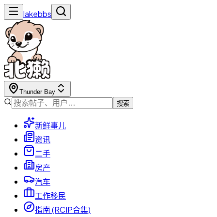
lakebbs
Thunder Bay
搜索
新鲜事儿
资讯
二手
房产
汽车
工作移民
指南 (RCIP合集)