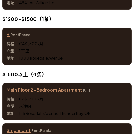
494 Fort William Rd
$1200-$1500（1条）
B
RentPanda
CA$1,300/月
1室1卫
1000 Rosedale Avenue
$1500以上（4条）
Main Floor 2-Bedroom Apartment
Kijiji
CA$1,800/月
未注明
1115 Rosedale Avenue, Thunder Bay, ON
Single Unit
RentPanda