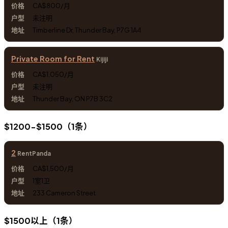
CA$800/月
未注明
Timberline Dr, Thunder Bay, P7G 1A4
Private Room for Rent
Kijiji
CA$1,050/月
未注明
Thunder Bay, ON P7B 3C2
$1200-$1500（1条）
2
RentPanda
CA$1,500/月
1室1卫
233 Cameron Street
$1500以上（1条）