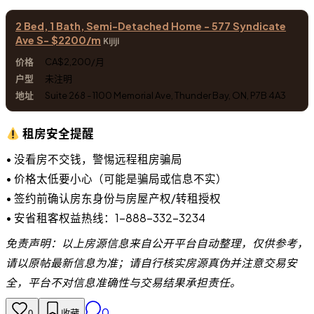
2 Bed, 1 Bath, Semi-Detached Home - 577 Syndicate
Ave S- $2200/m
Kijiji
CA$2,200/月
未注明
Suite 268 - 1100 Memorial Ave, Thunder Bay, ON, P7B 4A3
租房安全提醒
• 没看房不交钱，警惕远程租房骗局
• 价格太低要小心（可能是骗局或信息不实）
• 签约前确认房东身份与房屋产权/转租授权
• 安省租客权益热线：1-888-332-3234
免责声明：以上房源信息来自公开平台自动整理，仅供参考，
请以原帖最新信息为准；请自行核实房源真伪并注意交易安
全，平台不对信息准确性与交易结果承担责任。
0
0
收藏