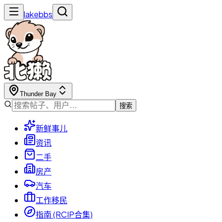
lakebbs
Thunder Bay
搜索
新鲜事儿
资讯
二手
房产
汽车
工作移民
指南 (RCIP合集)