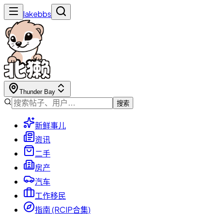
lakebbs
Thunder Bay
搜索
新鲜事儿
资讯
二手
房产
汽车
工作移民
指南 (RCIP合集)