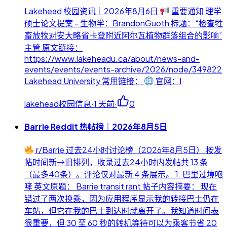
Lakehead 校园资讯｜2026年8月6日
重要通知 理学
硕士论文提案 - 生物学：BrandonGuoth 标题：“检查牲
畜放牧对安大略省卡登附近阿尔瓦植物群落组合的影响”
主管 原文链接：
https://www.lakeheadu.ca/about/news-and-
events/events/events-archive/2026/node/349822
Lakehead University 常用链接：
官网：l
lakehead校园信息
·
1 天前
·
0
Barrie Reddit 热帖榜｜2026年8月5日
r/Barrie 过去24小时讨论榜（2026年8月5日） 按发
帖时间新→旧排列，收录过去24小时内发帖共 13 条
（最多40条）。评论仅对最新 4 条展示。 1. 巴里过境咆
哮 英文原题： Barrie transit rant 帖子内容摘要： 现在
错过了两次换乘，因为应用程序显示我的转接巴士仍在
车站，但它在我的巴士到达时就离开了。我知道时间表
很重要，但 30 至 60 秒的转机等待可以为乘客节省 20