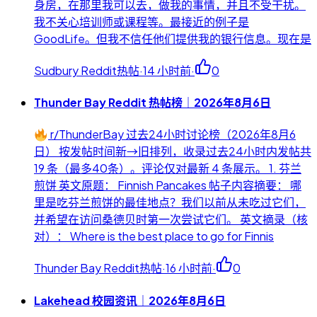
身房，在那里我可以去，做我的事情，并且不受干扰。
我不关心培训师或课程等。最接近的例子是
GoodLife。但我不信任他们提供我的银行信息。现在是
Sudbury Reddit热帖
·
14 小时前
·
0
Thunder Bay Reddit 热帖榜｜2026年8月6日
r/ThunderBay 过去24小时讨论榜（2026年8月6
日） 按发帖时间新→旧排列，收录过去24小时内发帖共
19 条（最多40条）。评论仅对最新 4 条展示。 1. 芬兰
煎饼 英文原题： Finnish Pancakes 帖子内容摘要： 哪
里是吃芬兰煎饼的最佳地点？我们以前从未吃过它们，
并希望在访问桑德贝时第一次尝试它们。 英文摘录（核
对）： Where is the best place to go for Finnis
Thunder Bay Reddit热帖
·
16 小时前
·
0
Lakehead 校园资讯｜2026年8月6日