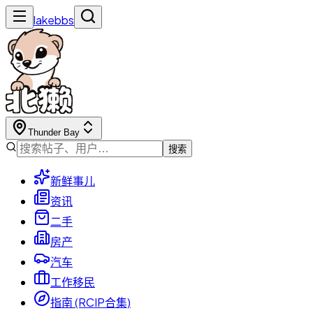
lakebbs
Thunder Bay
搜索
新鲜事儿
资讯
二手
房产
汽车
工作移民
指南 (RCIP合集)