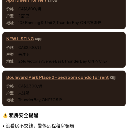
Zillow
CA$1,800/月
2室1卫
108 Banning St Unit 2, Thunder Bay, ON P7B 3H9
NEW LISTING
Kijiji
CA$2,100/月
未注明
2616 Victoria Avenue East, Thunder Bay, ON P7C 1E7
Boulevard Park Place 2-bedroom condo for rent
Kijiji
CA$2,300/月
未注明
Thunder Bay, ON P7C 5J9
租房安全提醒
• 没看房不交钱，警惕远程租房骗局