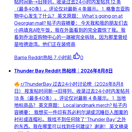
帖时间新→旧排列，收录过去24小时内发帖共 12 条
（最多40条）。评论仅对最新 4 条展示。 1. 格鲁吉亚购
物中心发生了什么？ 英文原题： What’s going on at
Georgian mall? 帖子内容摘要： 今天我和我的朋友们去
小鸡填充A吃午饭，我在外面看到的完全震惊了我。我
看到乔治亚购物中心的一端被完全拆除，因为那里曾经
是哈德逊湾。他们正在装修商
Barrie Reddit热帖
·
7 小时前
·
0
Thunder Bay Reddit 热帖榜｜2026年8月8日
r/ThunderBay 过去24小时讨论榜（2026年8月8
日） 按发帖时间新→旧排列，收录过去24小时内发帖共
18 条（最多40条）。评论仅对最新 4 条展示。 1. 当地
地标商品？ 英文原题： Local landmark merch? 帖子内
容摘要： 我想买一件印有苏必利尔湖或沉睡巨人图案的
衬衫或连帽衫。我找不到任何除了“Thunder Bay”之外
的东西。我在哪里可以找到任何建议？谢谢！ 英文摘录