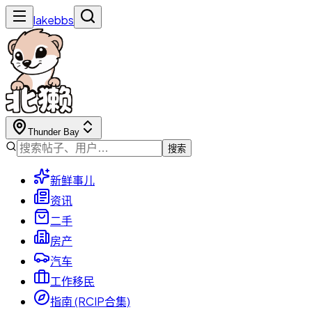
lakebbs
Thunder Bay
搜索
新鲜事儿
资讯
二手
房产
汽车
工作移民
指南 (RCIP合集)