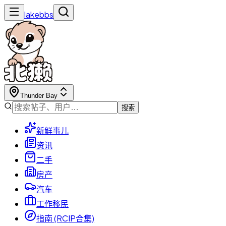
lakebbs
Thunder Bay
搜索
新鲜事儿
资讯
二手
房产
汽车
工作移民
指南 (RCIP合集)