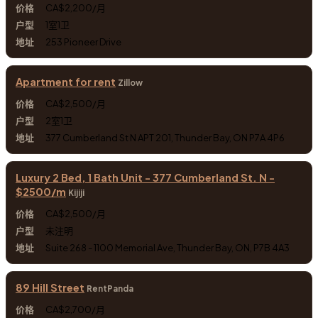
CA$2,200/月
1室1卫
253 Pioneer Drive
Apartment for rent
Zillow
CA$2,500/月
2室1卫
377 Cumberland St N APT 201, Thunder Bay, ON P7A 4P6
Luxury 2 Bed, 1 Bath Unit - 377 Cumberland St. N -
$2500/m
Kijiji
CA$2,500/月
未注明
Suite 268 - 1100 Memorial Ave, Thunder Bay, ON, P7B 4A3
89 Hill Street
RentPanda
CA$2,700/月