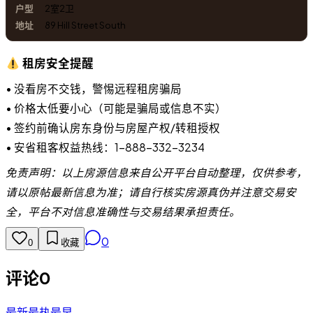
2室2卫
89 Hill Street South
租房安全提醒
• 没看房不交钱，警惕远程租房骗局
• 价格太低要小心（可能是骗局或信息不实）
• 签约前确认房东身份与房屋产权/转租授权
• 安省租客权益热线：1-888-332-3234
免责声明：以上房源信息来自公开平台自动整理，仅供参考，
请以原帖最新信息为准；请自行核实房源真伪并注意交易安
全，平台不对信息准确性与交易结果承担责任。
0
0
收藏
评论
0
最新
最热
最早