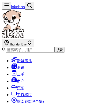
lakebbs
Thunder Bay
搜索
新鲜事儿
资讯
二手
房产
汽车
工作移民
指南 (RCIP合集)