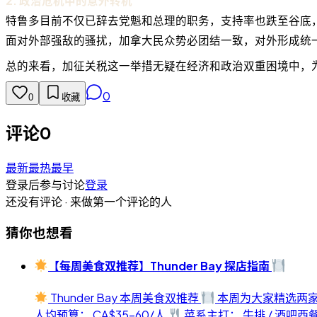
2. 政治危机中的意外转机
特鲁多目前不仅已辞去党魁和总理的职务，支持率也跌至谷底
面对外部强敌的骚扰，加拿大民众势必团结一致，对外形成统
总的来看，加征关税这一举措无疑在经济和政治双重困境中，为
0
0
收藏
评论
0
最新
最热
最早
登录后参与讨论
登录
还没有评论 · 来做第一个评论的人
猜你也想看
【每周美食双推荐】Thunder Bay 探店指南
Thunder Bay 本周美食双推荐
本周为大家精选两家
人均预算： CA$35-60/人
菜系主打： 牛排 / 酒吧西