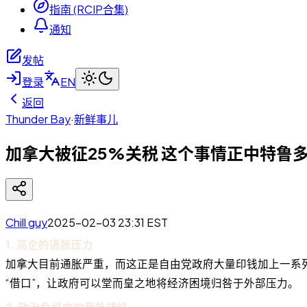
指南 (RCIP合集)
通知
发帖
登录
EN
返回
Thunder Bay
·
新鲜事儿
加拿大被征25%关税 这个事情正中特鲁多
Chill guy
2025-02-03 23:31
EST
1. 高企的通胀压力
加拿大目前通胀严重，而这正是自由党政府大量印钱加上一系
“借口”，让政府可以堂而皇之地将经济困境归咎于外部压力。