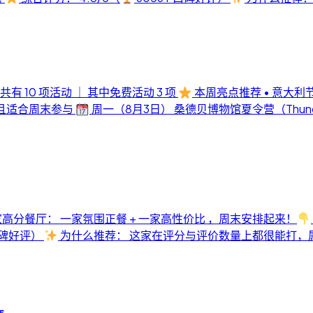
周共有 10 项活动 ｜ 其中免费活动 3 项
本周亮点推荐 • 意大利
费且适合周末参与
周一（8月3日） 桑德贝博物馆夏令营（Thunder B
高分餐厅： 一家氛围正餐 + 一家高性价比 ，周末安排起来！
口碑好评）
为什么推荐： 这家在评分与评价数量上都很能打，