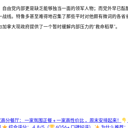
，自由党内部更是缺乏能够独当一面的领军人物；而党外早已酝酿
一战线。特鲁多甚至难得地召集了那些平时对他颇有微词的各省
加拿大现政府提供了一个暂时缓解内部压力的“救命稻草”。
高分餐厅： 一家氛围正餐 + 一家高性价比 ，周末安排起来！
餐
综合评分： 4.8/5（
6056+ 口碑好评）
为什么推荐：