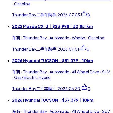
· Gasoline
Thunder Bay二手车助手
·
2026.07.03
·
0
2022 Mazda CX-3｜$23,998｜32,851km
车商 · Thunder Bay · Automatic · Wagon · Gasoline
Thunder Bay二手车助手
·
2026.07.01
·
0
2026 Hyundai TUCSON｜$51,079｜10km
车商 · Thunder Bay · Automatic · All Wheel Drive · SUV
· Gas/Electric Hybrid
Thunder Bay二手车助手
·
2026.06.30
·
0
2026 Hyundai TUCSON｜$37,379｜10km
车商 · Thunder Bay · Automatic · All Wheel Drive · SUV