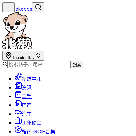
lakebbs
Thunder Bay
搜索
新鲜事儿
资讯
二手
房产
汽车
工作移民
指南 (RCIP合集)