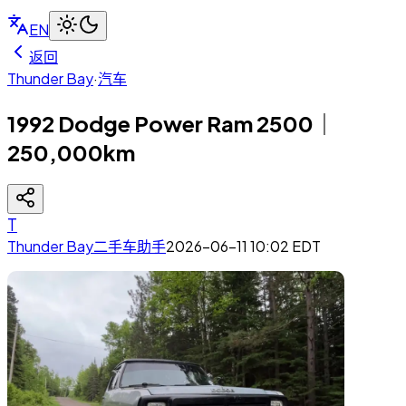
EN
返回
Thunder Bay
·
汽车
1992 Dodge Power Ram 2500｜
250,000km
T
Thunder Bay二手车助手
2026-06-11 10:02
EDT