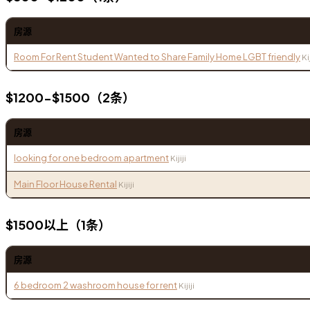
房源
Room For Rent Student Wanted to Share Family Home LGBT friendly
Kij
$1200-$1500（2条）
房源
looking for one bedroom apartment
Kijiji
Main Floor House Rental
Kijiji
$1500以上（1条）
房源
6 bedroom 2 washroom house for rent
Kijiji