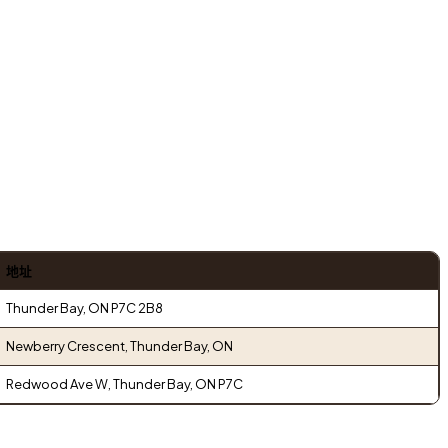
地址
Thunder Bay, ON P7C 2B8
Newberry Crescent, Thunder Bay, ON
Redwood Ave W, Thunder Bay, ON P7C