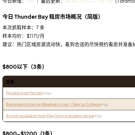
今日新增：
7条
｜ 最后更新：
2026-04-27 04:30
（Toront
今日 Thunder Bay 租房市场概况（简版）
本次抓取样本：7 条
样本均价：$1171/月
建议：热门区域房源流动快，看到合适的尽快预约看房并准备好
$800以下（3条）
房源
Private room for rent
Kijiji
Basement room on Newberry cres, 1.3km to College
Kijiji
A room available from May 1st in a student rental
Kijiji
$800-$1200（1条）