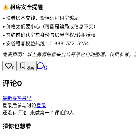
租房安全提醒
• 没看房不交钱，警惕远程租房骗局
• 价格太低要小心（可能是骗局或信息不实）
• 签约前确认房东身份与房屋产权/转租授权
• 安省租客权益热线：1-888-332-3234
免责声明：以上房源信息来自公开平台自动整理，仅供参考，
0
0
收藏
评论
0
最新
最热
最早
登录后参与讨论
登录
还没有评论 · 来做第一个评论的人
猜你也想看