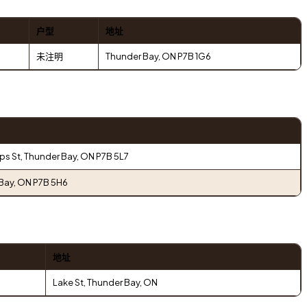
户型
地址
未注明
Thunder Bay, ON P7B 1G6
ips St, Thunder Bay, ON P7B 5L7
Bay, ON P7B 5H6
地址
Lake St, Thunder Bay, ON