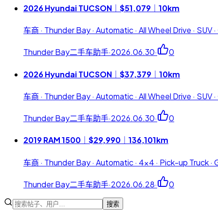
2026 Hyundai TUCSON｜$51,079｜10km
车商 · Thunder Bay · Automatic · All Wheel Drive · SUV ·
Thunder Bay二手车助手
·
2026.06.30
·
0
2026 Hyundai TUCSON｜$37,379｜10km
车商 · Thunder Bay · Automatic · All Wheel Drive · SUV ·
Thunder Bay二手车助手
·
2026.06.30
·
0
2019 RAM 1500｜$29,990｜136,101km
车商 · Thunder Bay · Automatic · 4x4 · Pick-up Truck · 
Thunder Bay二手车助手
·
2026.06.28
·
0
搜索