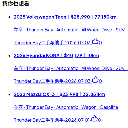
猜你也想看
2025 Volkswagen Taos｜$28,990｜77,180km
车商 · Thunder Bay · Automatic · All Wheel Drive · SUV ·
Thunder Bay二手车助手
·
2026.07.03
·
0
2026 Hyundai KONA｜$40,179｜10km
车商 · Thunder Bay · Automatic · All Wheel Drive · SUV ·
Thunder Bay二手车助手
·
2026.07.03
·
0
2022 Mazda CX-3｜$23,998｜32,851km
车商 · Thunder Bay · Automatic · Wagon · Gasoline
Thunder Bay二手车助手
·
2026.07.01
·
0