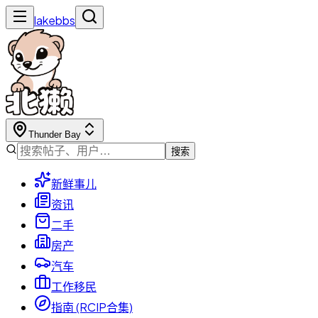
lakebbs
Thunder Bay
搜索
新鲜事儿
资讯
二手
房产
汽车
工作移民
指南 (RCIP合集)