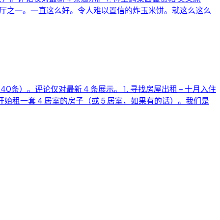
是萨德伯里最好的餐厅之一。一直这么好。令人难以置信的炸玉米饼。就这么这么
40条）。评论仅对最新 4 条展示。 1. 寻找房屋出租 – 十月入住
从 10 月份开始租一套 4 居室的房子（或 5 居室，如果有的话）。我们是