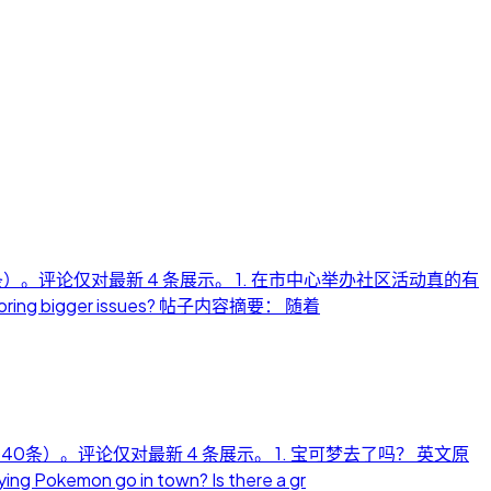
0条）。评论仅对最新 4 条展示。 1. 在市中心举办社区活动真的有
oring bigger issues? 帖子内容摘要： 随着
多40条）。评论仅对最新 4 条展示。 1. 宝可梦去了吗？ 英文原
emon go in town? Is there a gr