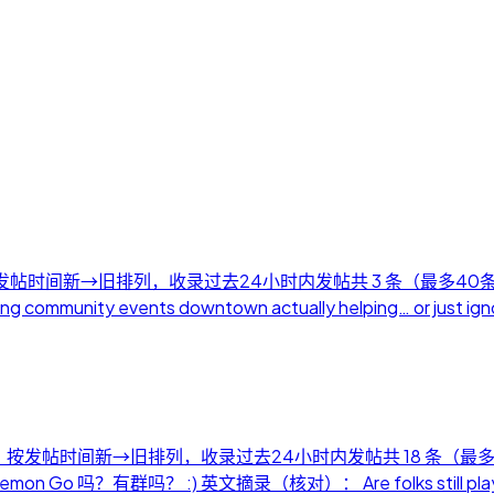
日） 按发帖时间新→旧排列，收录过去24小时内发帖共 3 条（最多4
ty events downtown actually helping… or just ign
月5日） 按发帖时间新→旧排列，收录过去24小时内发帖共 18 条（最
吗？有群吗？ :) 英文摘录（核对）： Are folks still playing Pok