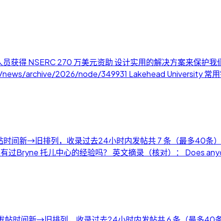
员获得 NSERC 270 万美元资助 设计实用的解决方案来保护
s/news/archive/2026/node/349931 Lakehead University
 按发帖时间新→旧排列，收录过去24小时内发帖共 7 条（最多40条）。
人有过Bryne 托儿中心的经验吗？ 英文摘录（核对）： Does anyone have 
） 按发帖时间新→旧排列，收录过去24小时内发帖共 6 条（最多40