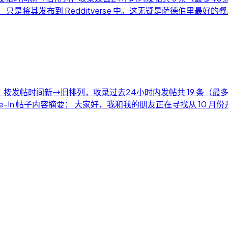
ost 帖子内容摘要： 只是将其发布到 Redditverse 中。这无疑
月4日） 按发帖时间新→旧排列，收录过去24小时内发帖共 19 条（最多
 October Move-In 帖子内容摘要： 大家好，我和我的朋友正在寻找